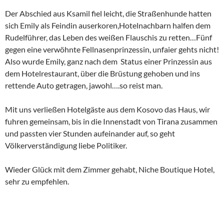
selbst gefunden hat. Keine Stadt in Europa hat auf kleiner
Fläche so viele Einwohner und sie wächst weiter. Unter Hoxha
rd. 80.000 Einwohner, mittlerweile um die 600.000. Eine
Altstadt gibt es nicht mehr, dank der Kommunisten…..dafür
viel Beton.
Tirana wächst in den Himmel und ähnlich wie Berlin in den
90ern verändert sich die Stadt jährlich, da wird geklotzt was
das Zeug hält.
Wir schlichen von der ersten Minute an ein wenig lustlos
Richtung Innenstadt und nach einem Fast Food Lunch im Café
( Komplexi Taiwan) am Rinia Park zog es uns zum Skanderbeg
Platz. Der Nationalheld thront
dort auf seinem Pferd und beobachtet seine Landsleute.