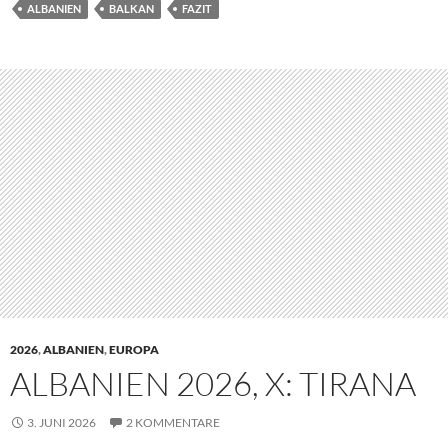
Der Abschied aus Ksamil fiel leicht, die Straßenhunde hatten
sich Emily als Feindin auserkoren,Hotelnachbarn halfen dem
Rudelführer, das Leben des weißen Flauschis zu retten…Fünf
gegen eine verwöhnte Fellnasenprinzessin, unfaier gehts nicht!
Also wurde Emily, ganz nach dem Status einer Prinzessin aus
dem Hotelrestaurant, über die Brüstung gehoben und ins
rettende Auto getragen, jawohl….so reist man.
Mit uns verließen Hotelgäste aus dem Kosovo das Haus, wir
fuhren gemeinsam, bis in die Innenstadt von Tirana zusammen
und passten vier Stunden aufeinander auf, so geht
Völkerverständigung liebe Politiker.
Wieder Glück mit dem Zimmer gehabt, Niche Boutique Hotel,
sehr zu empfehlen.
Kommen wir nun zu Tirana, eine Stadt die noch nicht zu sich