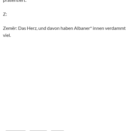
Z:
Zemër: Das Herz, und davon haben Albaner* innen verdammt
viel.
ALBANIEN
BALKAN
FAZIT
2026
,
ALBANIEN
,
EUROPA
ALBANIEN 2026, X: TIRANA
3. JUNI 2026
2 KOMMENTARE