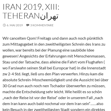
IRAN 2019, XIII:
TEHERANتهران
6. MAI 2019
3 KOMMENTARE
Wir cancelten Qom! Freitags und dann auch noch pünktlich
zum Mittagsgebet in den zweitheiligsten Schrein des Irans zu
wollen, war bereits bei der Planung eine saublöde Idee
gewesen! Angesichts der Erfahrungen mit Menschenmassen,
Stau und der Tatsache, dass alleine die Fahrt vom Flughafen (
wo Farsiwahn seinen Stall bei Europcar hat) in die Innenstadt
zw 2-4 Std. liegt, ließ uns den Plan verwerfen. Hinzu kam die
absolute Schrein-Moscheemüdigkeit und die Aussicht bei über
30 Grad nun auch noch nen Tschador überwerfen zu müssen,
machte die Entscheidung sehr leicht. Wie heißt es so schön
„nach der Reise ist vor der Reise“ oder in unserem Fall „nach
dem Iran kann auch bald nochmal vor dem Iran sein“……also
kein Besuch in der zweitheiligsten Stadt sondern ein direktes