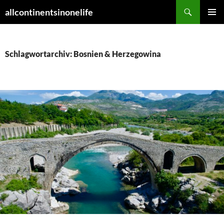
Zum
Suchen
allcontinentsinonelife
Inhalt
PRIMÄR
springen
MENÜ
Schlagwortarchiv: Bosnien & Herzegowina