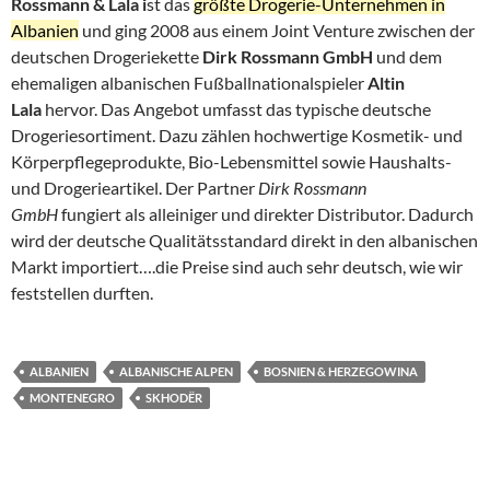
Rossmann & Lala i
st das
größte Drogerie-Unternehmen in
Albanien
und ging 2008 aus einem Joint Venture zwischen der
deutschen Drogeriekette
Dirk Rossmann GmbH
und dem
ehemaligen albanischen Fußballnationalspieler
Altin
Lala
hervor. Das Angebot umfasst das typische deutsche
Drogeriesortiment. Dazu zählen hochwertige Kosmetik- und
Körperpflegeprodukte, Bio-Lebensmittel sowie Haushalts-
und Drogerieartikel. Der Partner
Dirk Rossmann
GmbH
fungiert als alleiniger und direkter Distributor. Dadurch
wird der deutsche Qualitätsstandard direkt in den albanischen
Markt importiert….die Preise sind auch sehr deutsch, wie wir
feststellen durften.
ALBANIEN
ALBANISCHE ALPEN
BOSNIEN & HERZEGOWINA
MONTENEGRO
SKHODËR