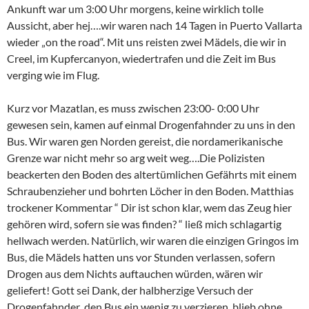
Ankunft war um 3:00 Uhr morgens, keine wirklich tolle
Aussicht, aber hej….wir waren nach 14 Tagen in Puerto Vallarta
wieder „on the road“. Mit uns reisten zwei Mädels, die wir in
Creel, im Kupfercanyon, wiedertrafen und die Zeit im Bus
verging wie im Flug.
Kurz vor Mazatlan, es muss zwischen 23:00- 0:00 Uhr
gewesen sein, kamen auf einmal Drogenfahnder zu uns in den
Bus. Wir waren gen Norden gereist, die nordamerikanische
Grenze war nicht mehr so arg weit weg….Die Polizisten
beackerten den Boden des altertümlichen Gefährts mit einem
Schraubenzieher und bohrten Löcher in den Boden. Matthias
trockener Kommentar “ Dir ist schon klar, wem das Zeug hier
gehören wird, sofern sie was finden? “ ließ mich schlagartig
hellwach werden. Natürlich, wir waren die einzigen Gringos im
Bus, die Mädels hatten uns vor Stunden verlassen, sofern
Drogen aus dem Nichts auftauchen würden, wären wir
geliefert! Gott sei Dank, der halbherzige Versuch der
Drogenfahnder ,den Bus ein wenig zu verzieren, blieb ohne