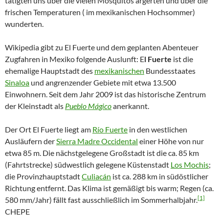
tätigten uns über die vielen Mosquitos ärgerten und über die
frischen Temperaturen ( im mexikanischen Hochsommer)
wunderten.
Wikipedia gibt zu El Fuerte und dem geplanten Abenteuer
Zugfahren in Mexiko folgende Auslunft: E
l Fuerte
ist die
ehemalige Hauptstadt des
mexikanischen
Bundesstaates
Sinaloa
und angrenzender Gebiete mit etwa 13.500
Einwohnern. Seit dem Jahr 2009 ist das historische Zentrum
der Kleinstadt als
Pueblo Mágico
anerkannt.
Der Ort El Fuerte liegt am
Río Fuerte
in den westlichen
Ausläufern der
Sierra Madre Occidental
einer Höhe von nur
etwa 85 m. Die nächstgelegene Großstadt ist die ca. 85 km
(Fahrtstrecke) südwestlich gelegene Küstenstadt
Los Mochis
;
die Provinzhauptstadt
Culiacán
ist ca. 288 km in südöstlicher
Richtung entfernt. Das Klima ist gemäßigt bis warm; Regen (ca.
[1]
580 mm/Jahr) fällt fast ausschließlich im Sommerhalbjahr.
CHEPE