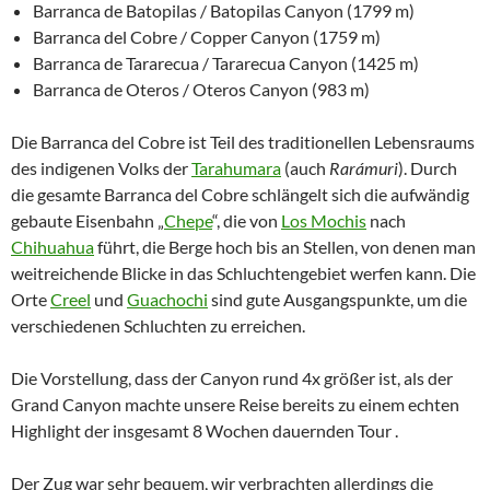
Barranca de Batopilas / Batopilas Canyon (1799 m)
Barranca del Cobre / Copper Canyon (1759 m)
Barranca de Tararecua / Tararecua Canyon (1425 m)
Barranca de Oteros / Oteros Canyon (983 m)
Die Barranca del Cobre ist Teil des traditionellen Lebensraums
des indigenen Volks der
Tarahumara
(auch
Rarámuri
). Durch
die gesamte Barranca del Cobre schlängelt sich die aufwändig
gebaute Eisenbahn „
Chepe
“, die von
Los Mochis
nach
Chihuahua
führt, die Berge hoch bis an Stellen, von denen man
weitreichende Blicke in das Schluchtengebiet werfen kann. Die
Orte
Creel
und
Guachochi
sind gute Ausgangspunkte, um die
verschiedenen Schluchten zu erreichen.
Die Vorstellung, dass der Canyon rund 4x größer ist, als der
Grand Canyon machte unsere Reise bereits zu einem echten
Highlight der insgesamt 8 Wochen dauernden Tour .
Der Zug war sehr bequem, wir verbrachten allerdings die