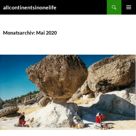
Zum
Suchen
allcontinentsinonelife
Inhalt
PRIMÄR
springen
MENÜ
Monatsarchiv: Mai 2020