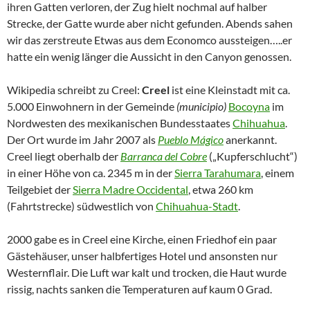
ihren Gatten verloren, der Zug hielt nochmal auf halber
Strecke, der Gatte wurde aber nicht gefunden. Abends sahen
wir das zerstreute Etwas aus dem Economco aussteigen…..er
hatte ein wenig länger die Aussicht in den Canyon genossen.
Wikipedia schreibt zu Creel:
Creel
ist eine Kleinstadt mit ca.
5.000 Einwohnern in der Gemeinde
(municipio)
Bocoyna
im
Nordwesten des mexikanischen Bundesstaates
Chihuahua
.
Der Ort wurde im Jahr 2007 als
Pueblo Mágico
anerkannt.
Creel liegt oberhalb der
Barranca del Cobre
(„Kupferschlucht“)
in einer Höhe von ca. 2345 m in der
Sierra Tarahumara
, einem
Teilgebiet der
Sierra Madre Occidental
, etwa 260 km
(Fahrtstrecke) südwestlich von
Chihuahua-Stadt
.
2000 gabe es in Creel eine Kirche, einen Friedhof ein paar
Gästehäuser, unser halbfertiges Hotel und ansonsten nur
Westernflair. Die Luft war kalt und trocken, die Haut wurde
rissig, nachts sanken die Temperaturen auf kaum 0 Grad.