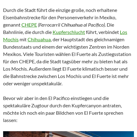
Durch die Stadt führt die einzige große, noch erhaltene
Eisenbahnstrecke für den Personenverkehr in Mexiko,
genannt
CHEPE
(Ferrocarril Chihuahua al Pacífico)
. Die
Bahnlinie, die durch die
Kupferschlucht
führt, verbindet
Los
Mochis
mit
Chihuahua
, der Hauptstadt des gleichnamigen
Bundesstaats und einem der wichtigsten Zentren im Norden
Mexikos. Viele Touristen wählen El Fuerte als Zustiegsstation
für den CHEPE, da die Stadt tagsüber mehr zu bieten hat als
Los Mochis. Außerdem liegt El Fuerte klimatisch besser und
die Bahnstrecke zwischen Los Mochis und El Fuerte ist mehr
oder weniger unspektakulär.
Bevor wir aber in den El Pacifico einstiegen und die
spektakuläre Zugtour durch den Kupfercanyon antraten,
möchte ich noch ein paar Bildchen von El Fuerte sprechen
lassen: