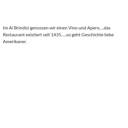
Im Al Brindisi genossen wir einen Vino und Apero….das
Restaurant existiert seit 1435…..so geht Geschichte liebe
Amerikaner.
Die Kathedrale San Giorgio wurde gerade restauriert.
Unvollendet blieb der Kampanile (begonnen 1135). Über der
Vorhalle der Kathedrale befindet sich das Dommuseum. An