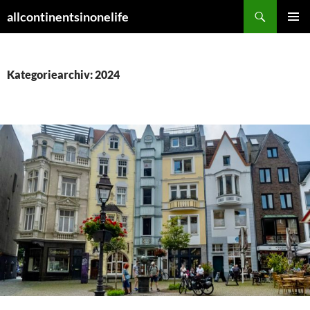
Zum
Suchen
allcontinentsinonelife
Inhalt
PRIMÄR
springen
MENÜ
Kategoriearchiv: 2024