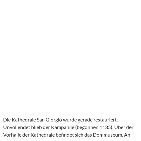
Zum Abschied gab es DIE Spezialität aus Ferrara,
https://de.wikipedia.org/wiki/Cappellacci_di_zucca_ferraresi
Teigtaschen mit Kürbis.
Achja, die Altstadt ist autofrei….wir fanden es super.
AL BRINDISI
AUTOFREI
FERRARA
2024
,
EUROPA
,
EUROPA
,
ITALIEN
METROPOLE IM HERBST,
ITALIEN 2024: BOLOGNA