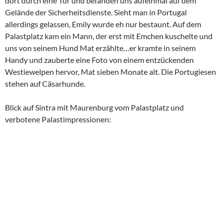
dort durch eine Tür und befanden uns aufeinmal auf dem
Gelände der Sicherheitsdienste. Sieht man in Portugal
allerdings gelassen, Emily wurde eh nur bestaunt. Auf dem
Palastplatz kam ein Mann, der erst mit Emchen kuschelte und
uns von seinem Hund Mat erzählte…er kramte in seinem
Handy und zauberte eine Foto von einem entzückenden
Westiewelpen hervor, Mat sieben Monate alt. Die Portugiesen
stehen auf Cäsarhunde.
Blick auf Sintra mit Maurenburg vom Palastplatz und
verbotene Palastimpressionen:
Wir fuhren gegen 15:30 zu unserem Sintra Center Guesthouse
und waren sofort verliebt in das Anwesen. Wir hatten zwei
Zimmer in einem bezaubernden alten Bauernhaus, das
gesamte Anwesen ist ein Traum inkl. Pool.