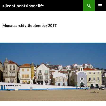
Zum
Suchen
allcontinentsinonelife
Inhalt
PRIMÄR
springen
MENÜ
Monatsarchiv: September 2017