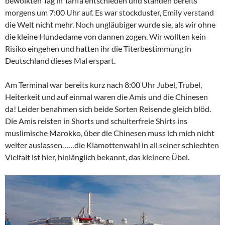
bewölkten Tag in Tarifa entschieden und standen bereits
morgens um 7:00 Uhr auf. Es war stockduster, Emily verstand
die Welt nicht mehr. Noch ungläubiger wurde sie, als wir ohne
die kleine Hundedame von dannen zogen. Wir wollten kein
Risiko eingehen und hatten ihr die Titerbestimmung in
Deutschland dieses Mal erspart.
Am Terminal war bereits kurz nach 8:00 Uhr Jubel, Trubel,
Heiterkeit und auf einmal waren die Amis und die Chinesen
da! Leider benahmen sich beide Sorten Reisende gleich blöd.
Die Amis reisten in Shorts und schulterfreie Shirts ins
muslimische Marokko, über die Chinesen muss ich mich nicht
weiter auslassen……die Klamottenwahl in all seiner schlechten
Vielfalt ist hier, hinlänglich bekannt, das kleinere Übel.