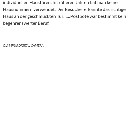
individuellen Haustüren. In früheren Jahren hat man keine
Hausnummern verwendet. Der Besucher erkannte das richtige
Haus an der geschmückten Tür……Postbote war bestimmt kein
begehrenswerter Beruf.
OLYMPUS DIGITAL CAMERA
OLYMPUS DIGITAL CAMERA
OLYMPUS DIGITAL CAMERA
Dieser Hof war eine echte Medinaschönheit. Trat man durch
das Tor links, bot sich ein Blick in die Neustadt.