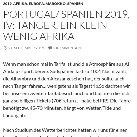
2019
,
AFRIKA
,
EUROPA
,
MAROKKO
,
SPANIEN
PORTUGAL/ SPANIEN 2019,
IV: TANGER, EIN KLEIN
WENIG AFRIKA
21. SEPTEMBER 2019
2 KOMMENTARE
Wenn man schon mal in Tarifa ist und die Atmosphäre aus Al
Andaluz spürt, bereits Südspanien fast zu 1001 Nacht zählt,
die Alhambra und den Alcazar gesehen hat, der sollte auch
nach Tanger fahren….wenigstens als Tagestrip.So dachten wir
bei unserem zweiten Tarifabesuch auch und buchten die nicht
ganz so billigen Tickets (70€ return…..naja) bei FRS. Die Fähre
benötigt zw. 45-70 Minuten, hängt von Wetter, Tide und
Ladung ab.
Nach Studium des Wetterberichtes hatten wir uns für einen