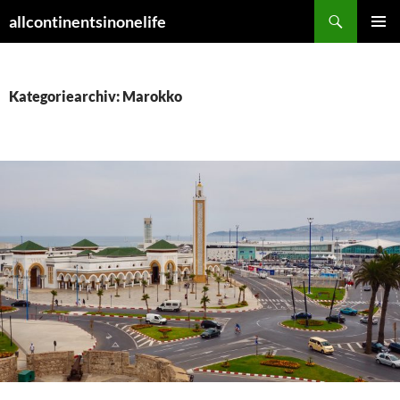
Zum
Suchen
allcontinentsinonelife
Inhalt
PRIMÄR
springen
MENÜ
Kategoriearchiv: Marokko