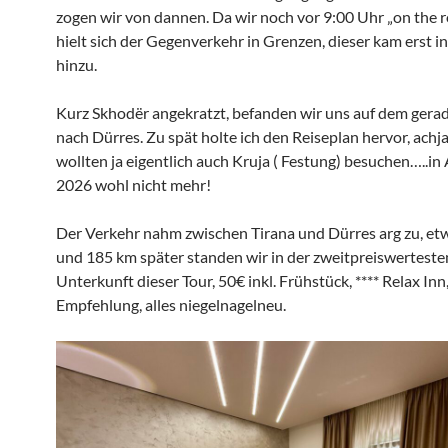
zogen wir von dannen. Da wir noch vor 9:00 Uhr „on the 
hielt sich der Gegenverkehr in Grenzen, dieser kam erst i
hinzu.
Kurz Skhodër angekratzt, befanden wir uns auf dem ger
nach Dürres. Zu spät holte ich den Reiseplan hervor, achj
wollten ja eigentlich auch Kruja ( Festung) besuchen…..in
2026 wohl nicht mehr!
Der Verkehr nahm zwischen Tirana und Dürres arg zu, et
und 185 km später standen wir in der zweitpreiswerteste
Unterkunft dieser Tour, 50€ inkl. Frühstück, **** Relax Inn
Empfehlung, alles niegelnagelneu.