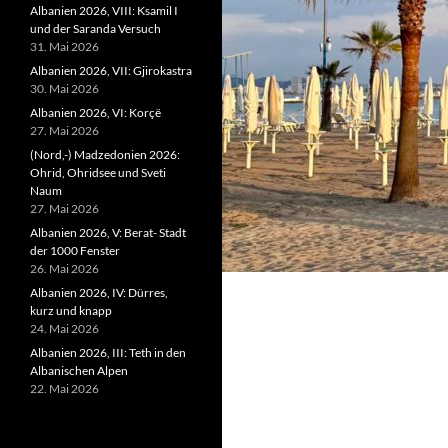
Albanien 2026, VIII: Ksamil I
und der Saranda Versuch
31. Mai 2026
Albanien 2026, VII: Gjirokastra
30. Mai 2026
Albanien 2026, VI: Korçë
27. Mai 2026
(Nord,-) Madzedonien 2026:
Ohrid, Ohridsee und Sveti
Naum
27. Mai 2026
Albanien 2026, V: Berat- Stadt
der 1000 Fenster
26. Mai 2026
Albanien 2026, IV: Dürres,
kurz und knapp
24. Mai 2026
Albanien 2026, III: Teth in den
Albanischen Alpen
22. Mai 2026