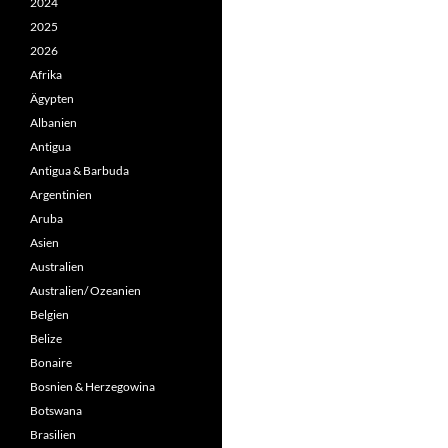
2024
2025
2026
Afrika
Ägypten
Albanien
Antigua
Antigua & Barbuda
Argentinien
Aruba
Asien
Australien
Australien/ Ozeanien
Belgien
Belize
Bonaire
Bosnien & Herzegowina
Botswana
Brasilien