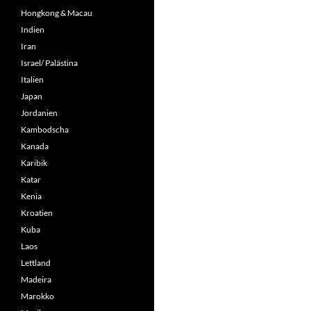
Hongkong & Macau
Indien
Iran
Israel/ Palästina
Italien
Japan
Jordanien
Kambodscha
Kanada
Karibik
Katar
Kenia
Kroatien
Kuba
Laos
Lettland
Madeira
Marokko