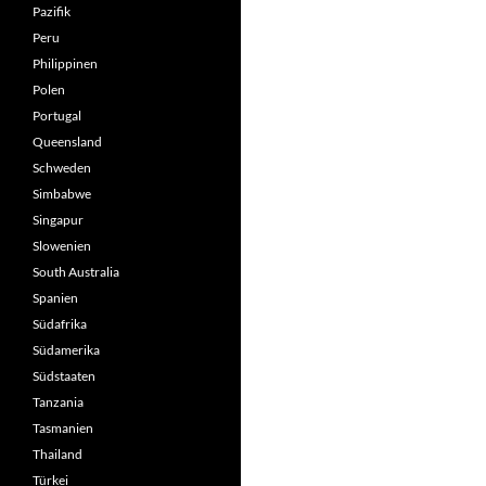
Pazifik
Peru
Philippinen
Polen
Portugal
Queensland
Schweden
Simbabwe
Singapur
Slowenien
South Australia
Spanien
Südafrika
Südamerika
Südstaaten
Tanzania
Tasmanien
Thailand
Türkei