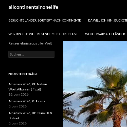
Zum
Suchen
allcontinentsinonelife
Inhalt
springen
BESUCHTE LÄNDER, SORTIERT NACH KONTINENTE
DA WILL ICH HIN : BUCKET
WER BIN ICH : WELTREISENDE MIT SCHREIBLUST
WO ICH WAR: ALLE LÄNDER 
Reiseerlebnisse aus aller Welt
Suchen
nach:
NEUESTE BEITRÄGE
Albanien 2026, XI: Auf ein
Wort Albanien ( Fazit)
16. Juni 2026
Albanien 2026, X: Tirana
3. Juni 2026
Albanien 2026, IX: Ksamil II &
Butrint
3. Juni 2026