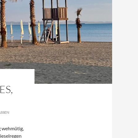
ES,
SSEN
g wehmütig,
ieselregen