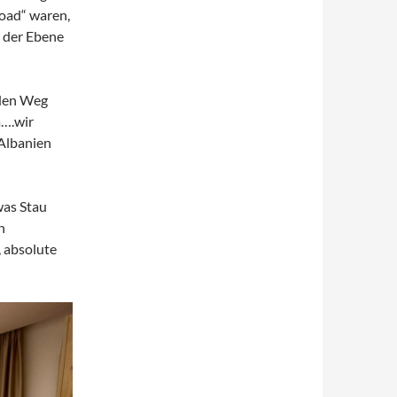
road“ waren,
n der Ebene
aden Weg
a….wir
 Albanien
was Stau
n
, absolute