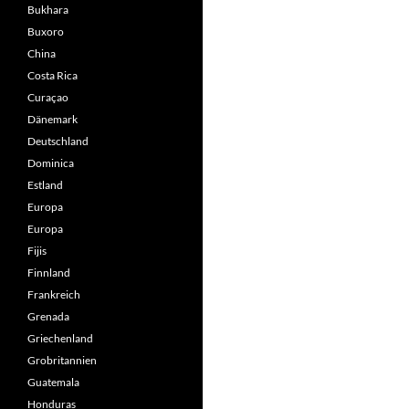
Bukhara
Buxoro
China
Costa Rica
Curaçao
Dänemark
Deutschland
Dominica
Estland
Europa
Europa
Fijis
Finnland
Frankreich
Grenada
Griechenland
Grobritannien
Guatemala
Honduras