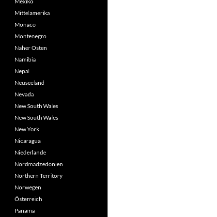
Mexiko
Mittelamerika
Monaco
Montenegro
Naher Osten
Namibia
Nepal
Neuseeland
Nevada
New South Wales
New South Wales
New York
Nicaragua
Niederlande
Nordmadzedonien
Northern Territory
Norwegen
Österreich
Panama