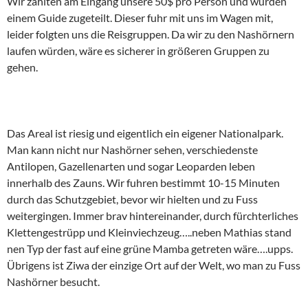
Wir zahlten am Eingang unsere 50$ pro Person und wurden
einem Guide zugeteilt. Dieser fuhr mit uns im Wagen mit,
leider folgten uns die Reisgruppen. Da wir zu den Nashörnern
laufen würden, wäre es sicherer in größeren Gruppen zu
gehen.
Das Areal ist riesig und eigentlich ein eigener Nationalpark.
Man kann nicht nur Nashörner sehen, verschiedenste
Antilopen, Gazellenarten und sogar Leoparden leben
innerhalb des Zauns. Wir fuhren bestimmt 10-15 Minuten
durch das Schutzgebiet, bevor wir hielten und zu Fuss
weitergingen. Immer brav hintereinander, durch fürchterliches
Klettengestrüpp und Kleinviechzeug…..neben Mathias stand
nen Typ der fast auf eine grüne Mamba getreten wäre….upps.
Übrigens ist Ziwa der einzige Ort auf der Welt, wo man zu Fuss
Nashörner besucht.