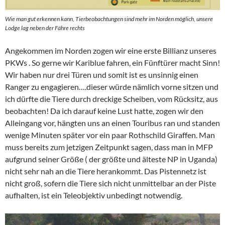
Wie man gut erkennen kann, Tierbeobachtungen sind mehr im Norden möglich, unsere
Lodge lag neben der Fähre rechts
Angekommen im Norden zogen wir eine erste Billianz unseres
PKWs . So gerne wir Kariblue fahren, ein Fünftürer macht Sinn!
Wir haben nur drei Türen und somit ist es unsinnig einen
Ranger zu engagieren….dieser würde nämlich vorne sitzen und
ich dürfte die Tiere durch dreckige Scheiben, vom Rücksitz, aus
beobachten! Da ich darauf keine Lust hatte, zogen wir den
Alleingang vor, hängten uns an einen Touribus ran und standen
wenige Minuten später vor ein paar Rothschild Giraffen. Man
muss bereits zum jetzigen Zeitpunkt sagen, dass man in MFP
aufgrund seiner Größe ( der größte und älteste NP in Uganda)
nicht sehr nah an die Tiere herankommt. Das Pistennetz ist
nicht groß, sofern die Tiere sich nicht unmittelbar an der Piste
aufhalten, ist ein Teleobjektiv unbedingt notwendig.