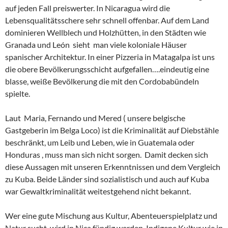
auf jeden Fall preiswerter. In Nicaragua wird die
Lebensqualitätsschere sehr schnell offenbar. Auf dem Land
dominieren Wellblech und Holzhütten, in den Städten wie
Granada und León sieht man viele koloniale Häuser
spanischer Architektur. In einer Pizzeria in Matagalpa ist uns
die obere Bevölkerungsschicht aufgefallen….eindeutig eine
blasse, weiße Bevölkerung die mit den Cordobabündeln
spielte.
Laut Maria, Fernando und Mered ( unsere belgische
Gastgeberin im Belga Loco) ist die Kriminalität auf Diebstähle
beschränkt, um Leib und Leben, wie in Guatemala oder
Honduras , muss man sich nicht sorgen. Damit decken sich
diese Aussagen mit unseren Erkenntnissen und dem Vergleich
zu Kuba. Beide Länder sind sozialistisch und auch auf Kuba
war Gewaltkriminalität weitestgehend nicht bekannt.
Wer eine gute Mischung aus Kultur, Abenteuerspielplatz und
Natur sucht, wird in Nica fündig werden. Indigene Kultur wie in