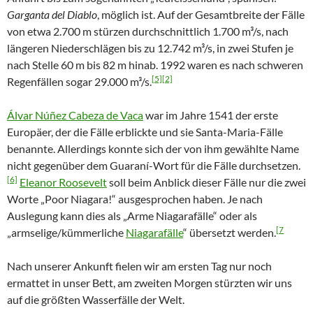
Garganta del Diablo
, möglich ist. Auf der Gesamtbreite der Fälle
von etwa 2.700 m stürzen durchschnittlich 1.700 m³/s, nach
längeren Niederschlägen bis zu 12.742 m³/s, in zwei Stufen je
nach Stelle 60 m bis 82 m hinab. 1992 waren es nach schweren
[5]
[2]
Regenfällen sogar 29.000 m³/s.
Álvar Núñez Cabeza de Vaca
war im Jahre 1541 der erste
Europäer, der die Fälle erblickte und sie Santa-Maria-Fälle
benannte. Allerdings konnte sich der von ihm gewählte Name
nicht gegenüber dem Guaraní-Wort für die Fälle durchsetzen.
[6]
Eleanor Roosevelt
soll beim Anblick dieser Fälle nur die zwei
Worte „Poor Niagara!“ ausgesprochen haben. Je nach
Auslegung kann dies als „Arme Niagarafälle“ oder als
[7
„armselige/kümmerliche
Niagarafälle
“ übersetzt werden.
Nach unserer Ankunft fielen wir am ersten Tag nur noch
ermattet in unser Bett, am zweiten Morgen stürzten wir uns
auf die größten Wasserfälle der Welt.