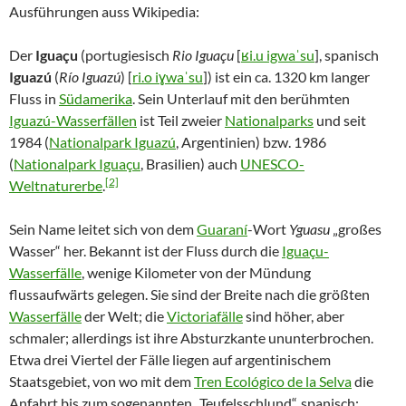
Ausführungen auss Wikipedia:
Der
Iguaçu
(portugiesisch
Rio Iguaçu
[
ʁi.u igwaˈsu
], spanisch
Iguazú
(
Río Iguazú
) [
ri.o iɣwaˈsu
]) ist ein ca. 1320 km langer
Fluss in
Südamerika
. Sein Unterlauf mit den berühmten
Iguazú-Wasserfällen
ist Teil zweier
Nationalparks
und seit
1984 (
Nationalpark Iguazú
, Argentinien) bzw. 1986
(
Nationalpark Iguaçu
, Brasilien) auch
UNESCO-
[2]
Weltnaturerbe
.
Sein Name leitet sich von dem
Guaraní
-Wort
Yguasu
„großes
Wasser“ her. Bekannt ist der Fluss durch die
Iguaçu-
Wasserfälle
, wenige Kilometer von der Mündung
flussaufwärts gelegen. Sie sind der Breite nach die größten
Wasserfälle
der Welt; die
Victoriafälle
sind höher, aber
schmaler; allerdings ist ihre Absturzkante ununterbrochen.
Etwa drei Viertel der Fälle liegen auf argentinischem
Staatsgebiet, von wo mit dem
Tren Ecológico de la Selva
die
Anfahrt bis zum sogenannten „Teufelsschlund“, spanisch: