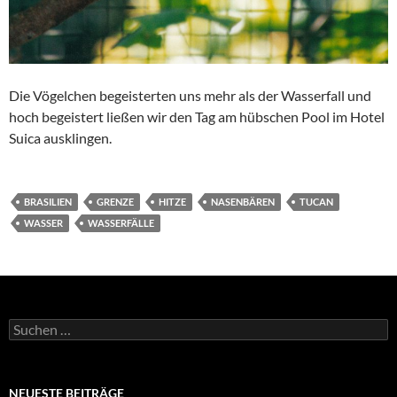
Die Vögelchen begeisterten uns mehr als der Wasserfall und
hoch begeistert ließen wir den Tag am hübschen Pool im Hotel
Suica ausklingen.
BRASILIEN
GRENZE
HITZE
NASENBÄREN
TUCAN
WASSER
WASSERFÄLLE
Suchen
nach:
NEUESTE BEITRÄGE