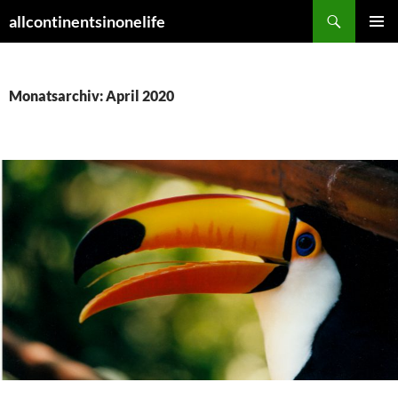
Zum
Suchen
allcontinentsinonelife
Inhalt
PRIMÄR
springen
MENÜ
Monatsarchiv: April 2020