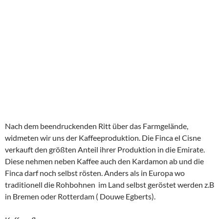
Kakaopflanze