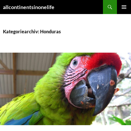
Zum
Suchen
allcontinentsinonelife
Inhalt
PRIMÄR
springen
MENÜ
Kategoriearchiv: Honduras