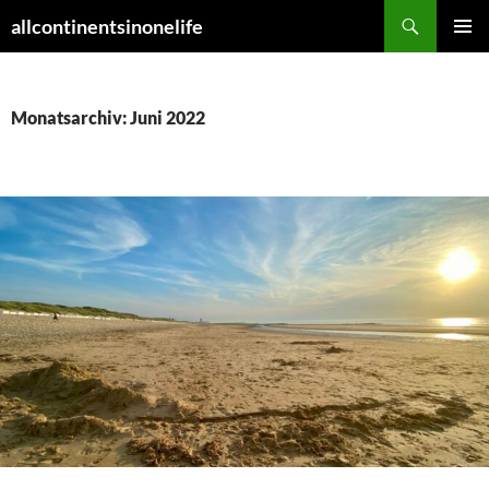
Zum
Suchen
allcontinentsinonelife
Inhalt
PRIMÄR
springen
MENÜ
Monatsarchiv: Juni 2022