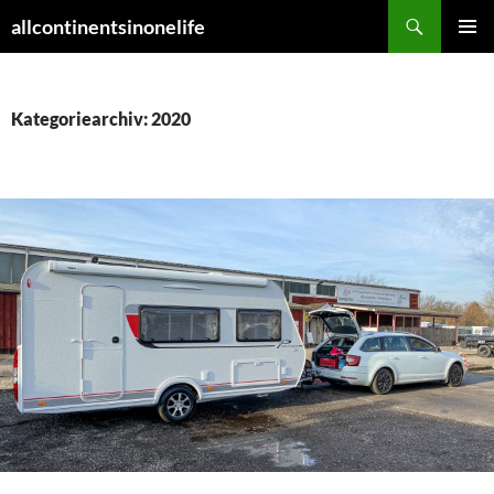
Zum
Suchen
allcontinentsinonelife
Inhalt
PRIMÄR
springen
MENÜ
Kategoriearchiv: 2020