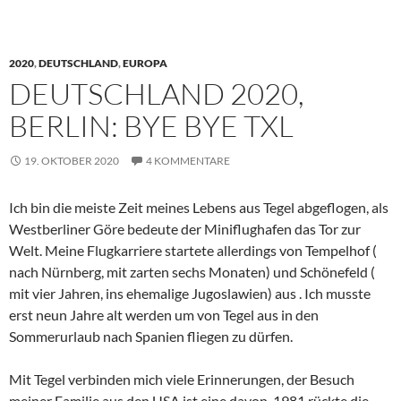
2020
,
DEUTSCHLAND
,
EUROPA
DEUTSCHLAND 2020,
BERLIN: BYE BYE TXL
19. OKTOBER 2020
4 KOMMENTARE
Ich bin die meiste Zeit meines Lebens aus Tegel abgeflogen, als
Westberliner Göre bedeute der Miniflughafen das Tor zur
Welt. Meine Flugkarriere startete allerdings von Tempelhof (
nach Nürnberg, mit zarten sechs Monaten) und Schönefeld (
mit vier Jahren, ins ehemalige Jugoslawien) aus . Ich musste
erst neun Jahre alt werden um von Tegel aus in den
Sommerurlaub nach Spanien fliegen zu dürfen.
Mit Tegel verbinden mich viele Erinnerungen, der Besuch
meiner Familie aus den USA ist eine davon. 1981 rückte die