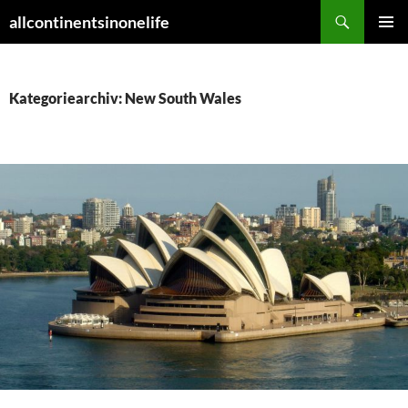
Zum
Suchen
allcontinentsinonelife
Inhalt
PRIMÄR
springen
MENÜ
Kategoriearchiv: New South Wales