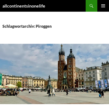
Zum
Suchen
allcontinentsinonelife
Inhalt
PRIMÄR
springen
MENÜ
Schlagwortarchiv: Piroggen