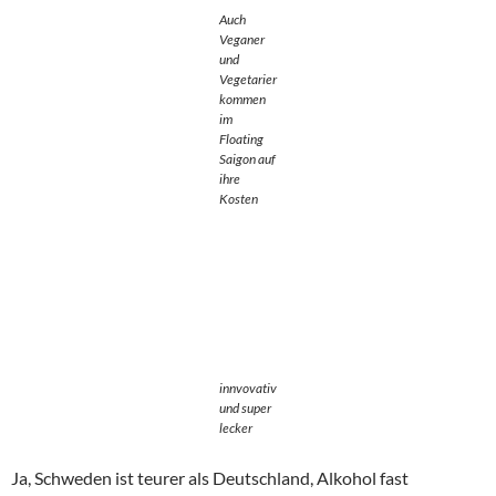
Auch
Veganer
und
Vegetarier
kommen
im
Floating
Saigon auf
ihre
Kosten
innvovativ
und super
lecker
Ja, Schweden ist teurer als Deutschland, Alkohol fast