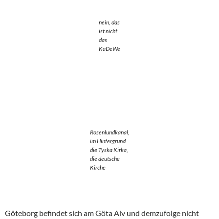
nein, das
ist nicht
das
KaDeWe
Rosenlundkanal,
im Hintergrund
die Tyska Kirka,
die deutsche
Kirche
Göteborg befindet sich am Göta Alv und demzufolge nicht