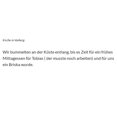
Supermarktkette. Ich kaufte für Mathias Knäckebrot und
genoss das Warensortiment.
Wassertemperatur
lt. Tobias 23 Grad!
Vom Burggelände eröffnete sich ein schöner Blick auf die
Promenade, gerne bin ich damals die Strecke Apelviken-
Varberg gelaufen. Hier verweise ich auf den alten Schweden
Bericht aus 2005: