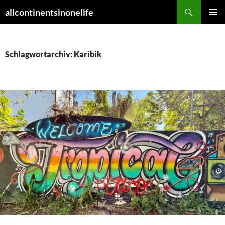
Zum
Suchen
allcontinentsinonelife
Inhalt
PRIMÄR
springen
MENÜ
Schlagwortarchiv: Karibik