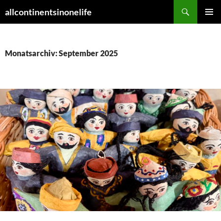
Zum
Suchen
allcontinentsinonelife
Inhalt
PRIMÄR
springen
MENÜ
Monatsarchiv: September 2025