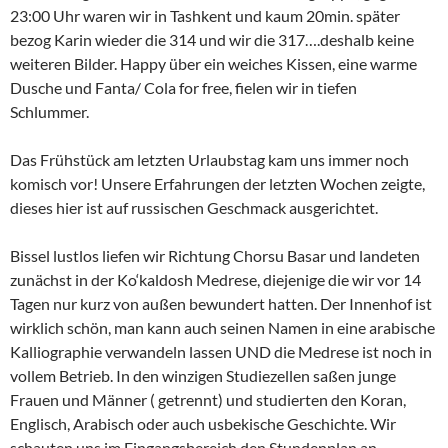
23:00 Uhr waren wir in Tashkent und kaum 20min. später
bezog Karin wieder die 314 und wir die 317….deshalb keine
weiteren Bilder. Happy über ein weiches Kissen, eine warme
Dusche und Fanta/ Cola for free, fielen wir in tiefen
Schlummer.
Das Frühstück am letzten Urlaubstag kam uns immer noch
komisch vor! Unsere Erfahrungen der letzten Wochen zeigte,
dieses hier ist auf russischen Geschmack ausgerichtet.
Bissel lustlos liefen wir Richtung Chorsu Basar und landeten
zunächst in der Ko‘kaldosh Medrese, diejenige die wir vor 14
Tagen nur kurz von außen bewundert hatten. Der Innenhof ist
wirklich schön, man kann auch seinen Namen in eine arabische
Kalliographie verwandeln lassen UND die Medrese ist noch in
vollem Betrieb. In den winzigen Studiezellen saßen junge
Frauen und Männer ( getrennt) und studierten den Koran,
Englisch, Arabisch oder auch usbekische Geschichte. Wir
schauten uns im Eingangsbereich den Stundenplan an.