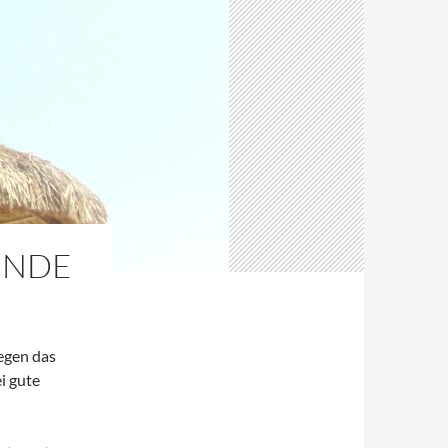
SENDE
egen das
i gute