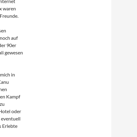
Internet
ex waren
 Freunde.
sen
 noch auf
der 90er
ali gewesen
 mich in
Kanu
inen
rten Kampf
 zu
 Hotel oder
 eventuell
s Erlebte