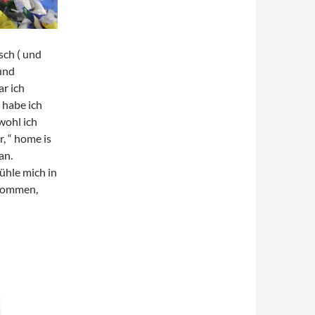
sch ( und
und
ar ich
 habe ich
wohl ich
, “ home is
an.
ühle mich in
 kommen,