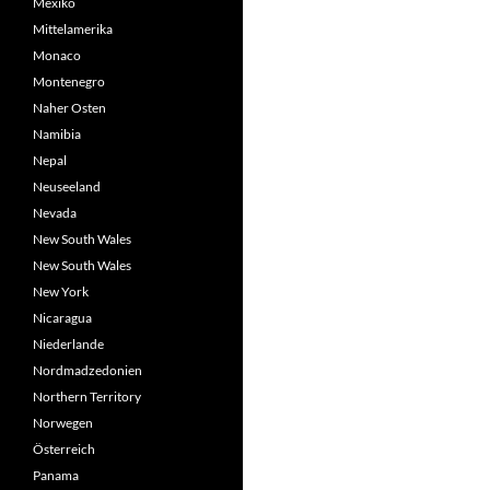
Mexiko
Mittelamerika
Monaco
Montenegro
Naher Osten
Namibia
Nepal
Neuseeland
Nevada
New South Wales
New South Wales
New York
Nicaragua
Niederlande
Nordmadzedonien
Northern Territory
Norwegen
Österreich
Panama