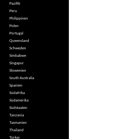
Pazifik
Peru
Philippinen
Polen
Portugal
Queensland
Schweden
Simbabwe
Singapur
Slowenien
South Australia
Spanien
Südafrika
Südamerika
Südstaaten
Tanzania
Tasmanien
Thailand
Türkei