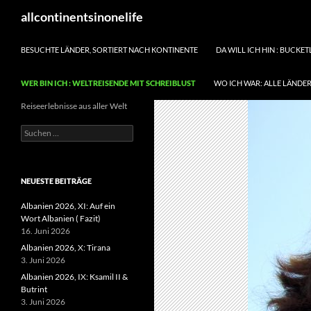
Zum
Suchen
allcontinentsinonelife
Inhalt
springen
BESUCHTE LÄNDER, SORTIERT NACH KONTINENTE
DA WILL ICH HIN : BUCKET
WER BIN ICH : WELTREISENDE MIT SCHREIBLUST
WO ICH WAR: ALLE LÄNDER
Reiseerlebnisse aus aller Welt
Suchen
nach:
NEUESTE BEITRÄGE
Albanien 2026, XI: Auf ein
Wort Albanien ( Fazit)
16. Juni 2026
Albanien 2026, X: Tirana
3. Juni 2026
Albanien 2026, IX: Ksamil II &
Butrint
3. Juni 2026