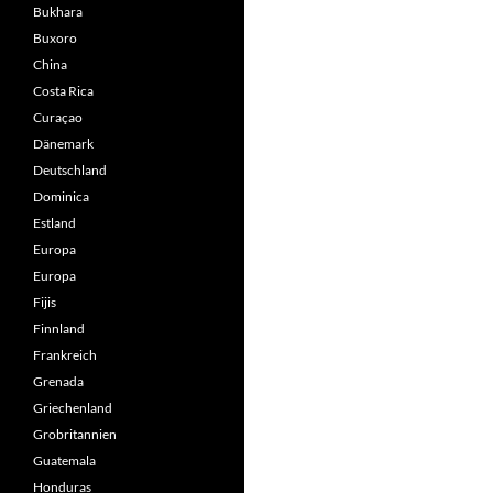
Bukhara
Buxoro
China
Costa Rica
Curaçao
Dänemark
Deutschland
Dominica
Estland
Europa
Europa
Fijis
Finnland
Frankreich
Grenada
Griechenland
Grobritannien
Guatemala
Honduras