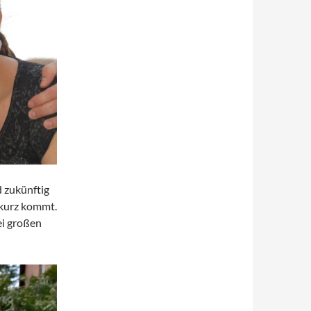
 zukünftig
 kurz kommt.
wei großen