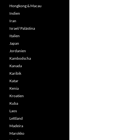
Hongkong & Macau
Indien
Iran
Israel/ Palästina
Italien
Japan
Jordanien
Kambodscha
Kanada
Karibik
Katar
Kenia
Kroatien
Kuba
Laos
Lettland
Madeira
Marokko