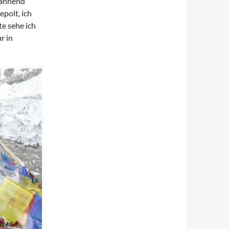
pannend“
epolt, ich
e sehe ich
r in