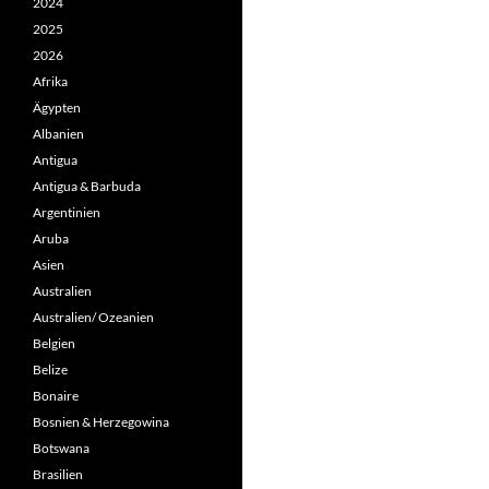
2024
2025
2026
Afrika
Ägypten
Albanien
Antigua
Antigua & Barbuda
Argentinien
Aruba
Asien
Australien
Australien/ Ozeanien
Belgien
Belize
Bonaire
Bosnien & Herzegowina
Botswana
Brasilien