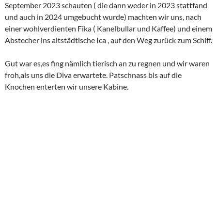
stehende Innenstadt.
Amüsiert liefen wir am Fängelse,dem Gefängnis der Insel
vorbei , und posten am Visbyschild.