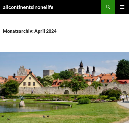
Zum
Suchen
allcontinentsinonelife
Inhalt
PRIMÄR
springen
MENÜ
Monatsarchiv: April 2024