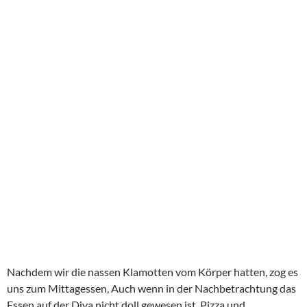
In Visby ist alles hübsch! Mit der Reformation wurden die
katholischen Kirchen zerstört und bis auf den Dom nie wieder
aufgebaut. Pittoreske Holzhäuser und Kirchenruinen prägen
das Stadtbild. Selbst das örtliche Toilettenhäuschen sieht
hübsch aus.
Gotland ist Schwedens größter Schatz und gleichzeitig die
Achillesferse des Landes. Nah an Russland, ungeschützt in der
Ostsee und mit einer der Hauptgründe warum Schweden
unbedingt in die Nato wollte und nun auch endlich ist.
Geschichtliches aus Wikipedia:
Gotland
ist eine
schwedische
Insel und
historische Provinz
.
Die nach
Seeland
(
Dänemark
) und vor
Fünen
(Dänemark)
sowie
Saaremaa
(
Estland
) zweitgrößte Insel der
Ostsee
liegt
nordöstlich von
Öland
. Ihren Namen hat sie vom