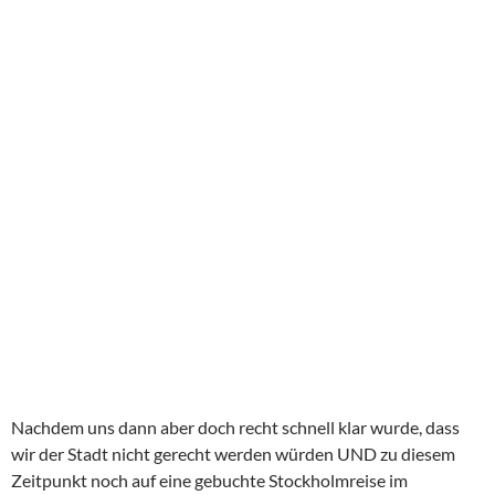
Gegen 22:30 Uhr ging der Lotse von Bord und der Kapitan der
Diva war wieder eigenverantwortlich. In der Mitdommarnacht
ging es weiter nach Gotland, sicherlich dem Highlight unserer
Tour.
Traumhaftes Wetter empfing uns in Visby und gut gelaunt
verließen wir nach dem Frühstück das Schiff und machten uns
auf den rund einen Kilometer langen Weg in die unter Unesco