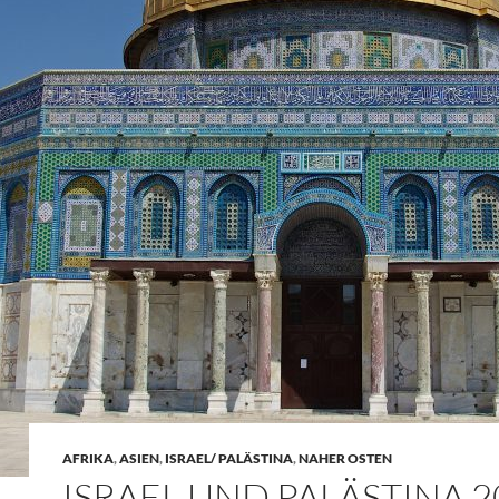
AFRIKA
,
ASIEN
,
ISRAEL/ PALÄSTINA
,
NAHER OSTEN
ISRAEL UND PALÄSTINA 2