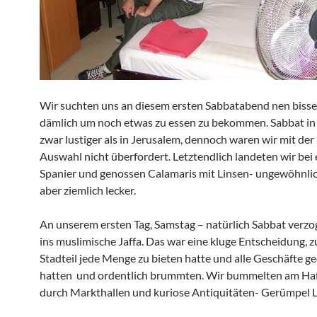
Wir suchten uns an diesem ersten Sabbatabend nen biss
dämlich um noch etwas zu essen zu bekommen. Sabbat in T
zwar lustiger als in Jerusalem, dennoch waren wir mit de
Auswahl nicht überfordert. Letztendlich landeten wir bei
Spanier und genossen Calamaris mit Linsen- ungewöhnli
aber ziemlich lecker.
An unserem ersten Tag, Samstag – natürlich Sabbat verzo
ins muslimische Jaffa. Das war eine kluge Entscheidung, z
Stadteil jede Menge zu bieten hatte und alle Geschäfte ge
hatten und ordentlich brummten. Wir bummelten am Haf
durch Markthallen und kuriose Antiquitäten- Gerümpel 