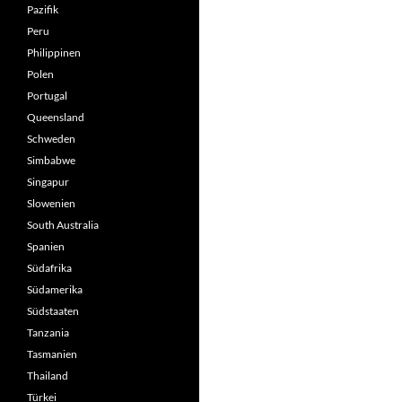
Pazifik
Peru
Philippinen
Polen
Portugal
Queensland
Schweden
Simbabwe
Singapur
Slowenien
South Australia
Spanien
Südafrika
Südamerika
Südstaaten
Tanzania
Tasmanien
Thailand
Türkei