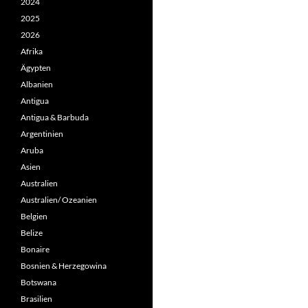
2024
2025
2026
Afrika
Ägypten
Albanien
Antigua
Antigua & Barbuda
Argentinien
Aruba
Asien
Australien
Australien/ Ozeanien
Belgien
Belize
Bonaire
Bosnien & Herzegowina
Botswana
Brasilien