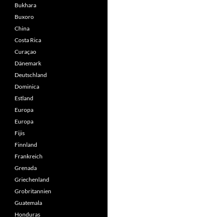
Bukhara
Buxoro
China
Costa Rica
Curaçao
Dänemark
Deutschland
Dominica
Estland
Europa
Europa
Fijis
Finnland
Frankreich
Grenada
Griechenland
Grobritannien
Guatemala
Honduras