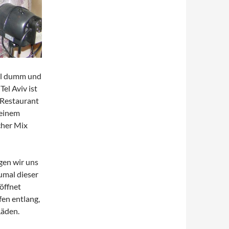
el dumm und
el Aviv ist
r Restaurant
 einem
cher Mix
gen wir uns
umal dieser
öffnet
en entlang,
Läden.