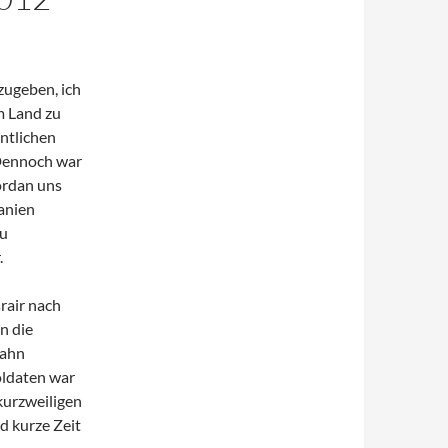
zugeben, ich
m Land zu
ntlichen
 Dennoch war
ordan uns
anien
zu
.
rair nach
n die
bahn
oldaten war
kurzweiligen
d kurze Zeit