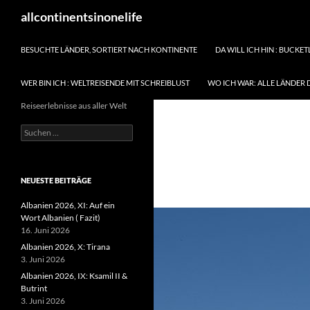
Zum
Suchen
allcontinentsinonelife
Inhalt
springen
BESUCHTE LÄNDER, SORTIERT NACH KONTINENTE
DA WILL ICH HIN : BUCKET
WER BIN ICH : WELTREISENDE MIT SCHREIBLUST
WO ICH WAR: ALLE LÄNDER 
Reiseerlebnisse aus aller Welt
Suchen
nach:
NEUESTE BEITRÄGE
Albanien 2026, XI: Auf ein
Wort Albanien ( Fazit)
16. Juni 2026
Albanien 2026, X: Tirana
3. Juni 2026
Albanien 2026, IX: Ksamil II &
Butrint
3. Juni 2026