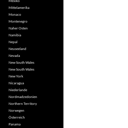
Mexiko
Mittelamerika
Monaco
Montenegro
Naher Osten
Namibia
Nepal
Neuseeland
Nevada
New South Wales
New South Wales
New York
Nicaragua
Niederlande
Nordmadzedonien
Northern Territory
Norwegen
Österreich
Panama