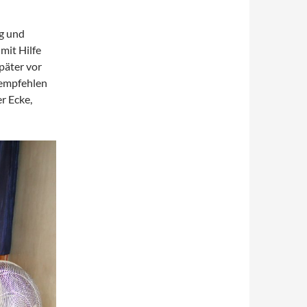
ng und
mit Hilfe
päter vor
 empfehlen
er Ecke,