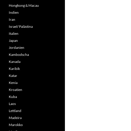
Hongkong & Macau
Indien
Iran
Israel/ Palästina
Italien
Japan
Jordanien
Kambodscha
Kanada
Karibik
Katar
Kenia
Kroatien
Kuba
Laos
Lettland
Madeira
Marokko