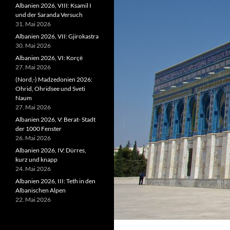
Albanien 2026, VIII: Ksamil I
und der Saranda Versuch
31. Mai 2026
Albanien 2026, VII: Gjirokastra
30. Mai 2026
Albanien 2026, VI: Korçë
27. Mai 2026
(Nord,-) Madzedonien 2026:
Ohrid, Ohridsee und Sveti
Naum
27. Mai 2026
Albanien 2026, V: Berat- Stadt
der 1000 Fenster
26. Mai 2026
Albanien 2026, IV: Dürres,
kurz und knapp
24. Mai 2026
Albanien 2026, III: Teth in den
Albanischen Alpen
22. Mai 2026