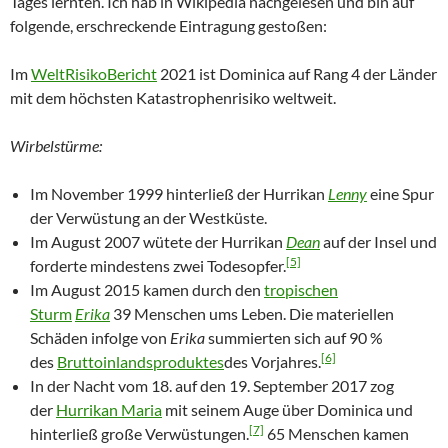
Tages lernten. Ich hab in Wikipedia nachgelesen und bin auf
folgende, erschreckende Eintragung gestoßen:
Im
WeltRisikoBericht
2021 ist Dominica auf Rang 4 der Länder
mit dem höchsten Katastrophenrisiko weltweit.
Wirbelstürme:
Im November 1999 hinterließ der Hurrikan
Lenny
eine Spur
der Verwüstung an der Westküste.
Im August 2007 wütete der Hurrikan
Dean
auf der Insel und
[5]
forderte mindestens zwei Todesopfer.
Im August 2015 kamen durch den
tropischen
Sturm
Erika
39 Menschen ums Leben. Die materiellen
Schäden infolge von
Erika
summierten sich auf 90 %
[6]
des
Bruttoinlandsproduktes
des Vorjahres.
In der Nacht vom 18. auf den 19. September 2017 zog
der
Hurrikan Maria
mit seinem Auge über Dominica und
[7]
hinterließ große Verwüstungen.
65 Menschen kamen