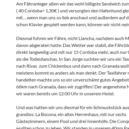
Am Fähranleger aßen wir das wohl billigste Sandwich zu
( 40 Cordoba= 1,30€ ) und versorgten den Hafenhund gle
mit….wenn man uns so lieb anschaut und außerdem auf 
schon Klavier gespielt werden kann, können wir nicht nei
Diesmal fuhren wir Fähre, nicht Llancha, nachdem auch M
davon abgeraten hatte. Das Wetter war stabil, die Fährüb
direkt langweilig und mit nur 15 Cordoba mehr, auch nur 
als die Todesllanchas. In San Jorge suchten wir uns ein Taxi
nach Rivas zum Chickenbus und dann nach Granada woll
meistens kommt es anders als man denkt. Der Taxifahrer 
handelten machte uns so ein unverschämt gutes Angebot 
66km nach Granada, dass wir zugriffen! Der angenehme 
wir waren bereits um 12:00 Uhr in unserem Hotel.
Und was hatten wir uns diesmal für ein Schmuckstück au
grandios: La Bocona, ein altes Herrenhaus, mit nur sechs
Gästezimmern, einem Pool und drei Innenhöfe. Die Conq
wußten schon zu leben. Wir standen in unserem 40qm Pala