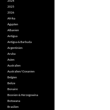
2024
2025
2026
Afrika
Ägypten
Albanien
Antigua
Antigua & Barbuda
Argentinien
Aruba
Asien
Australien
Australien/ Ozeanien
Belgien
Belize
Bonaire
Bosnien & Herzegowina
Botswana
Brasilien