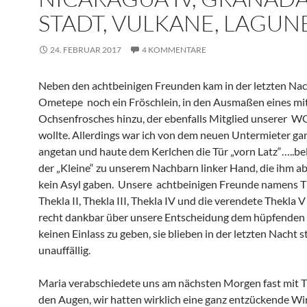
STADT, VULKANE, LAGUN
24. FEBRUAR 2017
4 KOMMENTARE
Neben den achtbeinigen Freunden kam in der letzten Nac
Ometepe noch ein Fröschlein, in den Ausmaßen eines mi
Ochsenfrosches hinzu, der ebenfalls Mitglied unserer 
wollte. Allerdings war ich von dem neuen Untermieter gar
angetan und haute dem Kerlchen die Tür „vorn Latz“…..bel
der „Kleine“ zu unserem Nachbarn linker Hand, die ihm a
kein Asyl gaben. Unsere achtbeinigen Freunde namens Th
Thekla II, Thekla III, Thekla IV und die verendete Thekla 
recht dankbar über unsere Entscheidung dem hüpfenden 
keinen Einlass zu geben, sie blieben in der letzten Nacht st
unauffällig.
Maria verabschiedete uns am nächsten Morgen fast mit T
den Augen, wir hatten wirklich eine ganz entzückende Wir