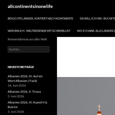
Zum
Suchen
allcontinentsinonelife
Inhalt
springen
BESUCHTE LÄNDER, SORTIERT NACH KONTINENTE
DA WILL ICH HIN : BUCKET
WER BIN ICH : WELTREISENDE MIT SCHREIBLUST
WO ICH WAR: ALLE LÄNDER 
Reiseerlebnisse aus aller Welt
Suchen
nach:
NEUESTE BEITRÄGE
Albanien 2026, XI: Auf ein
Wort Albanien ( Fazit)
16. Juni 2026
Albanien 2026, X: Tirana
3. Juni 2026
Albanien 2026, IX: Ksamil II &
Butrint
3. Juni 2026