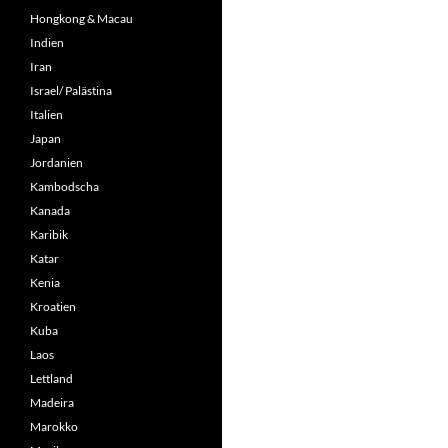
Hongkong & Macau
Indien
Iran
Israel/ Palästina
Italien
Japan
Jordanien
Kambodscha
Kanada
Karibik
Katar
Kenia
Kroatien
Kuba
Laos
Lettland
Madeira
Marokko