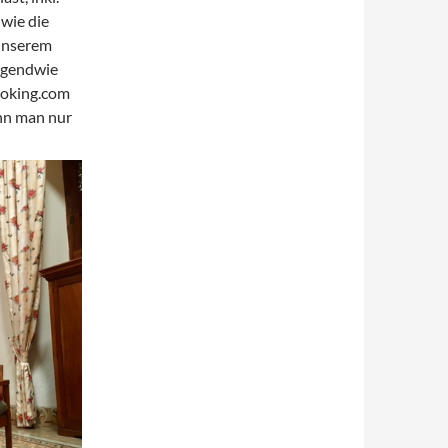
wie die
 unserem
rgendwie
ooking.com
nn man nur