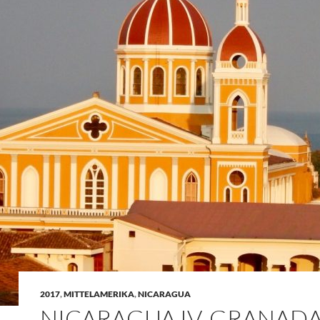
2017
,
MITTELAMERIKA
,
NICARAGUA
NICARAGUA IV, GRANADA