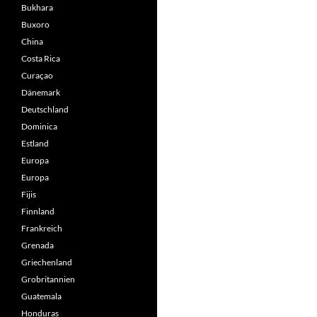
Bukhara
Buxoro
China
Costa Rica
Curaçao
Dänemark
Deutschland
Dominica
Estland
Europa
Europa
Fijis
Finnland
Frankreich
Grenada
Griechenland
Grobritannien
Guatemala
Honduras