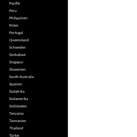
Pazifik
Peru
Philippinen
Polen
Portugal
Queensland
Schweden
Simbabwe
Singapur
Slowenien
South Australia
Spanien
Südafrika
Südamerika
Südstaaten
Tanzania
Tasmanien
Thailand
Türkei