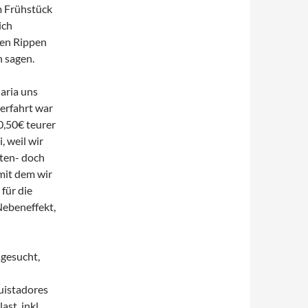
m Frühstück
ich
den Rippen
n sagen.
aria uns
erfahrt war
0,50€ teurer
, weil wir
ten- doch
mit dem wir
für die
Nebeneffekt,
sgesucht,
uistadores
st, inkl.