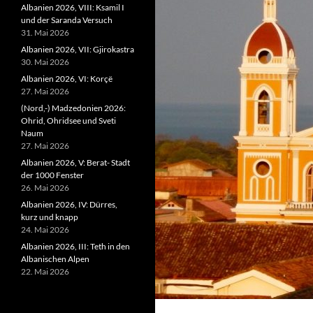
Albanien 2026, VIII: Ksamil I
und der Saranda Versuch
31. Mai 2026
Albanien 2026, VII: Gjirokastra
30. Mai 2026
Albanien 2026, VI: Korçë
27. Mai 2026
(Nord,-) Madzedonien 2026:
Ohrid, Ohridsee und Sveti
Naum
27. Mai 2026
Albanien 2026, V: Berat- Stadt
der 1000 Fenster
26. Mai 2026
Albanien 2026, IV: Dürres,
kurz und knapp
24. Mai 2026
Albanien 2026, III: Teth in den
Albanischen Alpen
22. Mai 2026