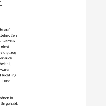
E
ht auf
ttelgroßen
WG werden
 nicht
eidigt zog
ber auch
ekla I,
V waren
Flüchtling
ill und
ränen in
tin gehabt.