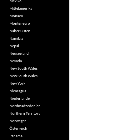
Mexiko
Mittelamerika
Monaco
Montenegro
Naher Osten
Namibia
Nepal
Neuseeland
Nevada
New South Wales
New South Wales
New York
Nicaragua
Niederlande
Nordmadzedonien
Northern Territory
Norwegen
Österreich
Panama