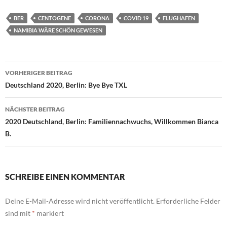
BER
CENTOGENE
CORONA
COVID 19
FLUGHAFEN
NAMIBIA WÄRE SCHÖN GEWESEN
Beitragsnavigation
VORHERIGER BEITRAG
Deutschland 2020, Berlin: Bye Bye TXL
NÄCHSTER BEITRAG
2020 Deutschland, Berlin: Familiennachwuchs, Willkommen Bianca
B.
SCHREIBE EINEN KOMMENTAR
Deine E-Mail-Adresse wird nicht veröffentlicht.
Erforderliche Felder
sind mit
*
markiert