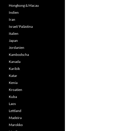
Hongkong & Macau
Indien
Iran
Israel/ Palästina
Italien
Japan
Jordanien
Kambodscha
Kanada
Karibik
Katar
Kenia
Kroatien
Kuba
Laos
Lettland
Madeira
Marokko