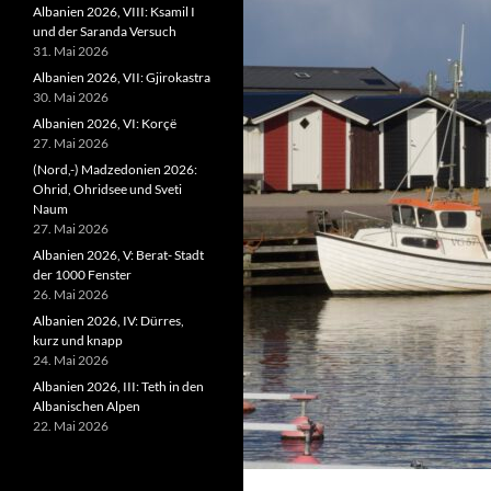
Albanien 2026, VIII: Ksamil I
und der Saranda Versuch
31. Mai 2026
Albanien 2026, VII: Gjirokastra
30. Mai 2026
Albanien 2026, VI: Korçë
27. Mai 2026
(Nord,-) Madzedonien 2026:
Ohrid, Ohridsee und Sveti
Naum
27. Mai 2026
Albanien 2026, V: Berat- Stadt
der 1000 Fenster
26. Mai 2026
Albanien 2026, IV: Dürres,
kurz und knapp
24. Mai 2026
Albanien 2026, III: Teth in den
Albanischen Alpen
22. Mai 2026