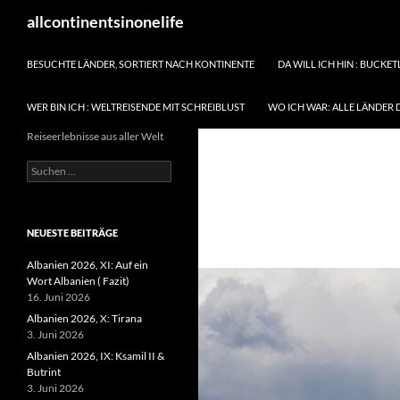
Zum
Suchen
allcontinentsinonelife
Inhalt
springen
BESUCHTE LÄNDER, SORTIERT NACH KONTINENTE
DA WILL ICH HIN : BUCKET
WER BIN ICH : WELTREISENDE MIT SCHREIBLUST
WO ICH WAR: ALLE LÄNDER 
Reiseerlebnisse aus aller Welt
Suchen
nach:
NEUESTE BEITRÄGE
Albanien 2026, XI: Auf ein
Wort Albanien ( Fazit)
16. Juni 2026
Albanien 2026, X: Tirana
3. Juni 2026
Albanien 2026, IX: Ksamil II &
Butrint
3. Juni 2026