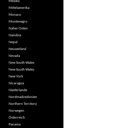
Mexiko
Mittelamerika
Monaco
Montenegro
Naher Osten
Namibia
Nepal
Neuseeland
Nevada
New South Wales
New South Wales
New York
Nicaragua
Niederlande
Nordmadzedonien
Northern Territory
Norwegen
Österreich
Panama