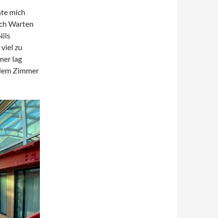
te mich
uch Warten
ils
viel zu
mer lag
 dem Zimmer