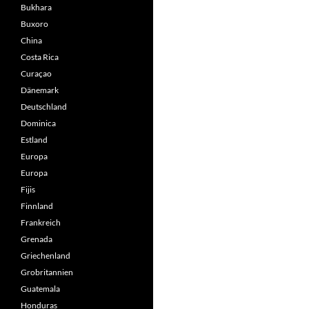
Bukhara
Buxoro
China
Costa Rica
Curaçao
Dänemark
Deutschland
Dominica
Estland
Europa
Europa
Fijis
Finnland
Frankreich
Grenada
Griechenland
Grobritannien
Guatemala
Honduras