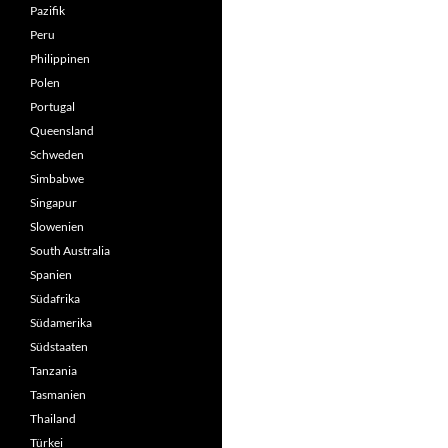
Pazifik
Peru
Philippinen
Polen
Portugal
Queensland
Schweden
Simbabwe
Singapur
Slowenien
South Australia
Spanien
Südafrika
Südamerika
Südstaaten
Tanzania
Tasmanien
Thailand
Türkei