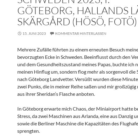
GÖTEBORG, HALLANDS L
SKÄRGÅRD (HÖSÖ, FOTÖ)
15. JUNI 2023
KOMMENTAR HINTERLASSEN
Mehrere Zufälle führten zu einem erneuten Besuch mein
bevorzugten Ecke in Schweden. Beeinflusst durch den Ver
und dem Gesundheitszustand meines Papas, buchte ich n
meinen Hinflug um, sondern flog mehr als sorgenvoll die
nach Göteborg Landvetter. Versüßt wurden diese Minut
zwei Punks, die in meiner Reihe saßen und mir großzügig
aus ihrer Sheridan‘s Flasche anboten.
In Göteborg erwarte mich Chaos, der Miniairport hatte be
Stress, da zwei Maschinen aus Arlanda, eine aus Danzig 
sowie die Berliner Maschine die Kapazitäten des Flughaf
sprengten.