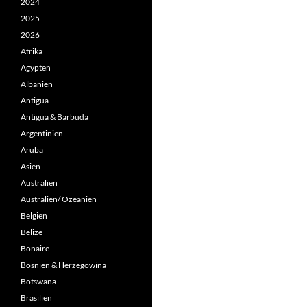
2024
2025
2026
Afrika
Ägypten
Albanien
Antigua
Antigua & Barbuda
Argentinien
Aruba
Asien
Australien
Australien/ Ozeanien
Belgien
Belize
Bonaire
Bosnien & Herzegowina
Botswana
Brasilien