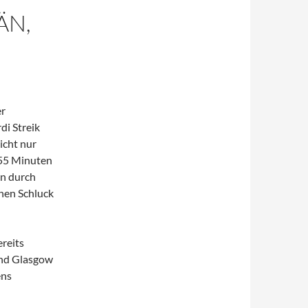
ÄN,
er
di Streik
icht nur
 55 Minuten
en durch
 nen Schluck
reits
und Glasgow
ens