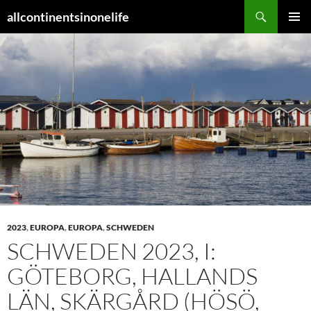
Zum
Suchen
allcontinentsinonelife
Inhalt
PRIMÄR
springen
MENÜ
2023
,
EUROPA
,
EUROPA
,
SCHWEDEN
SCHWEDEN 2023, I:
GÖTEBORG, HALLANDS
LÄN, SKÄRGÅRD (HÖSÖ,