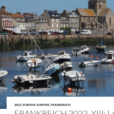
2022
,
EUROPA
,
EUROPA
,
FRANKREICH
FRANKREICH 2022, XIII: L