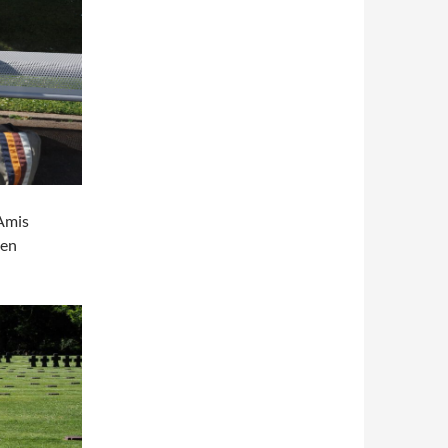
 Amis
den