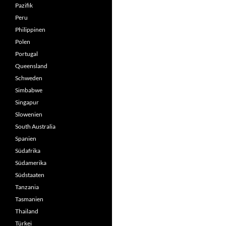
Pazifik
Peru
Philippinen
Polen
Portugal
Queensland
Schweden
Simbabwe
Singapur
Slowenien
South Australia
Spanien
Südafrika
Südamerika
Südstaaten
Tanzania
Tasmanien
Thailand
Türkei