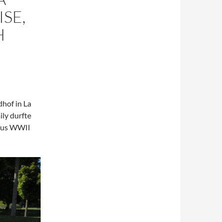
SE,
H
hof in La
ly durfte
 aus WWII