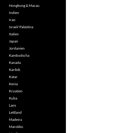
Hongkong & Macau
Indien
Iran
Israel/ Palästina
Italien
Japan
Jordanien
Kambodscha
Kanada
Karibik
Katar
Kenia
Kroatien
Kuba
Laos
Lettland
Madeira
Marokko