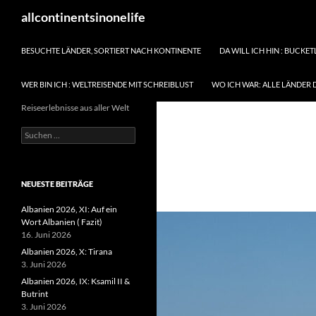
Zum
Suchen
allcontinentsinonelife
Inhalt
springen
BESUCHTE LÄNDER, SORTIERT NACH KONTINENTE
DA WILL ICH HIN : BUCKET
WER BIN ICH : WELTREISENDE MIT SCHREIBLUST
WO ICH WAR: ALLE LÄNDER 
Reiseerlebnisse aus aller Welt
Suchen
nach:
NEUESTE BEITRÄGE
Albanien 2026, XI: Auf ein
Wort Albanien ( Fazit)
16. Juni 2026
Albanien 2026, X: Tirana
3. Juni 2026
Albanien 2026, IX: Ksamil II &
Butrint
3. Juni 2026