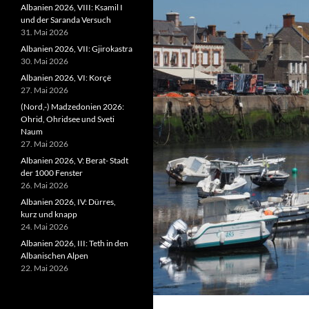
Albanien 2026, VIII: Ksamil I
und der Saranda Versuch
31. Mai 2026
Albanien 2026, VII: Gjirokastra
30. Mai 2026
Albanien 2026, VI: Korçë
27. Mai 2026
(Nord,-) Madzedonien 2026:
Ohrid, Ohridsee und Sveti
Naum
27. Mai 2026
Albanien 2026, V: Berat- Stadt
der 1000 Fenster
26. Mai 2026
Albanien 2026, IV: Dürres,
kurz und knapp
24. Mai 2026
Albanien 2026, III: Teth in den
Albanischen Alpen
22. Mai 2026