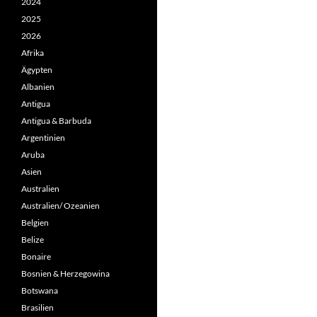
2024
2025
2026
Afrika
Ägypten
Albanien
Antigua
Antigua & Barbuda
Argentinien
Aruba
Asien
Australien
Australien/ Ozeanien
Belgien
Belize
Bonaire
Bosnien & Herzegowina
Botswana
Brasilien