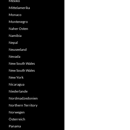
Mexiko
Mittelamerika
Monaco
Montenegro
Naher Osten
Namibia
Nepal
Neuseeland
Nevada
New South Wales
New South Wales
New York
Nicaragua
Niederlande
Nordmadzedonien
Northern Territory
Norwegen
Österreich
Panama