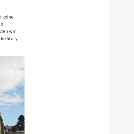
d keine
in
kten wir
die Story