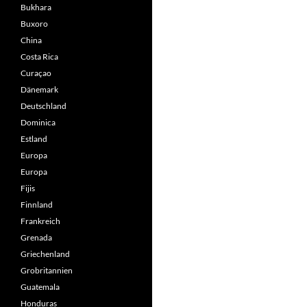
Bukhara
Buxoro
China
Costa Rica
Curaçao
Dänemark
Deutschland
Dominica
Estland
Europa
Europa
Fijis
Finnland
Frankreich
Grenada
Griechenland
Grobritannien
Guatemala
Honduras