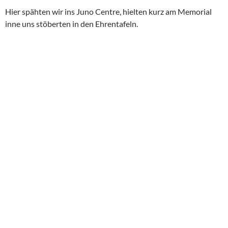
Am Strand kann man dt. Bunker „bewundern“ ein paar Tafel
erklaren Einzelheiten zu den Kampfaktivitäten der Kanadier.