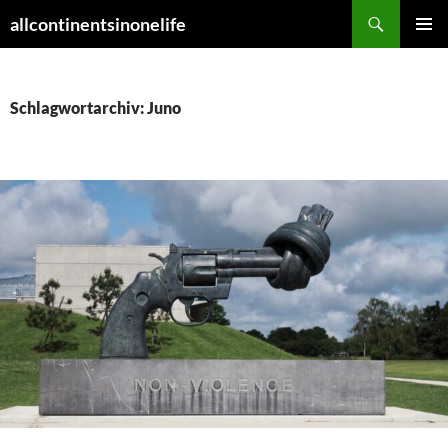
Zum
Suchen
allcontinentsinonelife
Inhalt
PRIMÄR
springen
MENÜ
Schlagwortarchiv: Juno