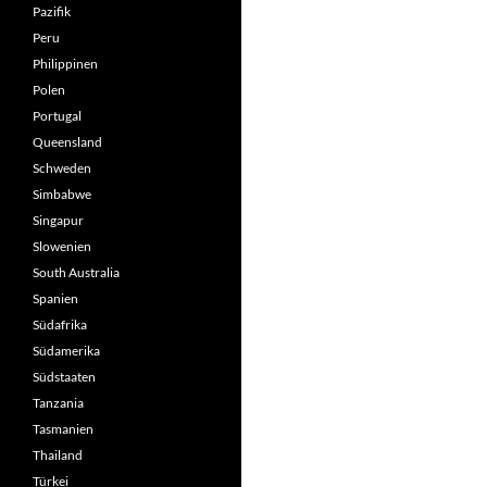
Pazifik
Peru
Philippinen
Polen
Portugal
Queensland
Schweden
Simbabwe
Singapur
Slowenien
South Australia
Spanien
Südafrika
Südamerika
Südstaaten
Tanzania
Tasmanien
Thailand
Türkei