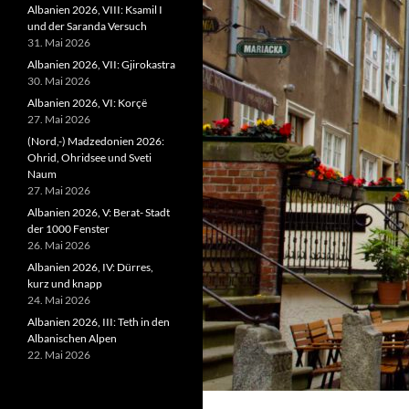
Albanien 2026, VIII: Ksamil I
und der Saranda Versuch
31. Mai 2026
Albanien 2026, VII: Gjirokastra
30. Mai 2026
Albanien 2026, VI: Korçë
27. Mai 2026
(Nord,-) Madzedonien 2026:
Ohrid, Ohridsee und Sveti
Naum
27. Mai 2026
Albanien 2026, V: Berat- Stadt
der 1000 Fenster
26. Mai 2026
Albanien 2026, IV: Dürres,
kurz und knapp
24. Mai 2026
Albanien 2026, III: Teth in den
Albanischen Alpen
22. Mai 2026