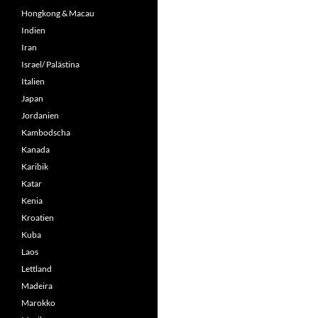
Hongkong & Macau
Indien
Iran
Israel/ Palästina
Italien
Japan
Jordanien
Kambodscha
Kanada
Karibik
Katar
Kenia
Kroatien
Kuba
Laos
Lettland
Madeira
Marokko