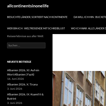
Zum
Suchen
allcontinentsinonelife
Inhalt
springen
BESUCHTE LÄNDER, SORTIERT NACH KONTINENTE
DA WILL ICH HIN : BUCKET
WER BIN ICH : WELTREISENDE MIT SCHREIBLUST
WO ICH WAR: ALLE LÄNDER 
Reiseerlebnisse aus aller Welt
Suchen
nach:
NEUESTE BEITRÄGE
Albanien 2026, XI: Auf ein
Wort Albanien ( Fazit)
16. Juni 2026
Albanien 2026, X: Tirana
3. Juni 2026
Albanien 2026, IX: Ksamil II &
Butrint
3. Juni 2026