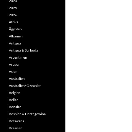
2024
2025
2026
Afrika
Ägypten
Albanien
Antigua
Antigua & Barbuda
Argentinien
Aruba
Asien
Australien
Australien/ Ozeanien
Belgien
Belize
Bonaire
Bosnien & Herzegowina
Botswana
Brasilien