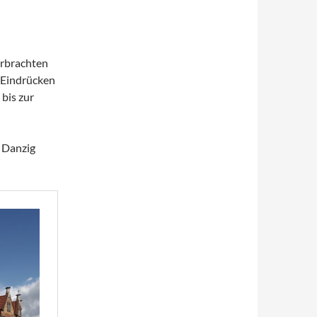
erbrachten
n Eindrücken
bis zur
n Danzig