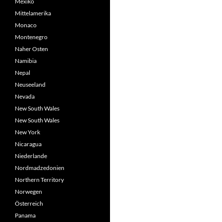
Mexiko
Mittelamerika
Monaco
Montenegro
Naher Osten
Namibia
Nepal
Neuseeland
Nevada
New South Wales
New South Wales
New York
Nicaragua
Niederlande
Nordmadzedonien
Northern Territory
Norwegen
Österreich
Panama