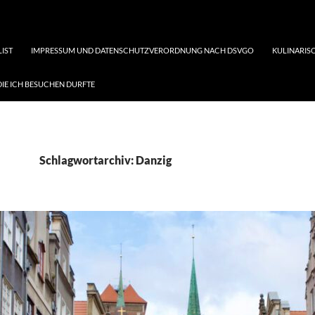
LIST
IMPRESSUM UND DATENSCHUTZVERORDNUNG NACH DSVGO
KULINARISC
DIE ICH BESUCHEN DURFTE
Schlagwortarchiv: Danzig