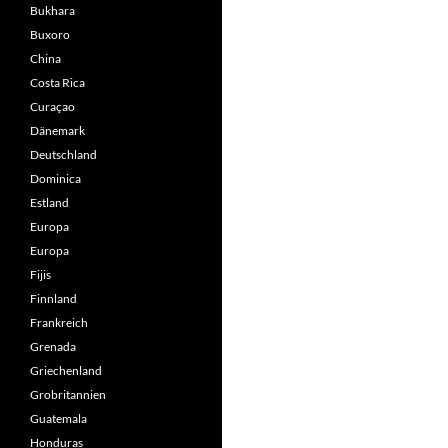
Bukhara
Buxoro
China
Costa Rica
Curaçao
Dänemark
Deutschland
Dominica
Estland
Europa
Europa
Fijis
Finnland
Frankreich
Grenada
Griechenland
Grobritannien
Guatemala
Honduras