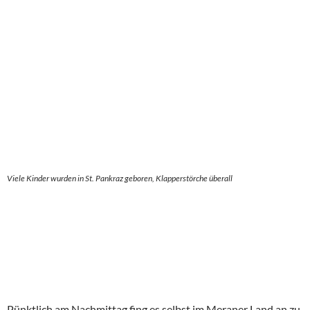
Viele Kinder wurden in St. Pankraz geboren, Klapperstörche überall
Pünktlich am Nachmittag fing es selbst im Meraner Land an zu