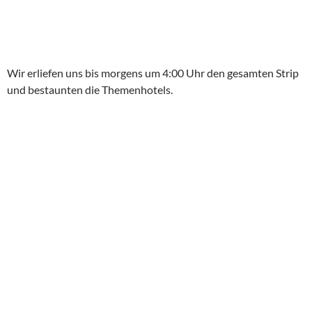
Wir erliefen uns bis morgens um 4:00 Uhr den gesamten Strip
und bestaunten die Themenhotels.
Im Venetian schmiss ich aus Langeweile einen Quarter in die
Daddelmaschine und konnte danach LV als Nullnummer
verbuchen…..Las Vegas war für mich umsonst! Der Gewinn
war nicht riesig, reichte aber für eine Margharita für Vier und
guter Laune im New York, New York alle Male.
Mit nur 2,5 Std. Schlaf verabschiedeten wir uns aus Las Vegas
und machten uns auf den langen Weg in den Zion
Nationalpark und überquerten die Grenze von Utah.
Im Bus stritten wir uns wie die Kesselflicker mal wieder ums