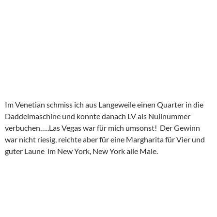
Den Sunset Point cancelten wir bevor die Sonne wirklich
untergeganen war, der Weg war einfach zu kriminell.
Gegen 0:00 Uhr waren wir endlich am Camp und bauten im
Dunkeln die Zelte auf. Die Hamburger aßen wir weit nach
Mitternacht bei Außentemperaturen zw. 0-5 °C.
Am nächsten Morgen rieben wir uns verwundert unsere
Äugeleins, es war ein hünsches Fleckchen auf dem die Zelte
standen.
Der Bryce Canyon war eins meiner absoluten Highlights der