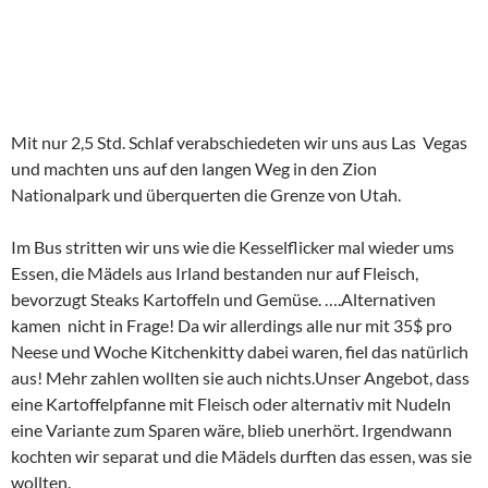
als der nahegelegene
Zion-Nationalpark
und der
Grand-
Canyon-Nationalpark
.
Der Park wurde um 1850 von weißen Siedlern besiedelt und
erhielt seinen Namen von
Ebenezer Bryce
, der sich um 1875
dort niederließ. Der Nationalpark wurde 1924 zum
National
Monument
und 1928 zum
National Park
erklärt. Heute
besuchen deutlich über eine Million Besucher jährlich den
Park.
Wir erliefen uns die bekannten Ziele wie Queens Garden,
Navajo Trail, Wallstreet, Sunset Point, Agua Canyon, Rainbow
Point und bewunderten die supersüßen und ziemlich
handzahmen Streifenhörnchen.