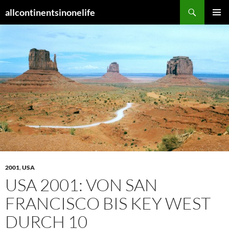
Zum
Suchen
allcontinentsinonelife
Inhalt
PRIMÄR
springen
MENÜ
2001
,
USA
USA 2001: VON SAN
FRANCISCO BIS KEY WEST
DURCH 10