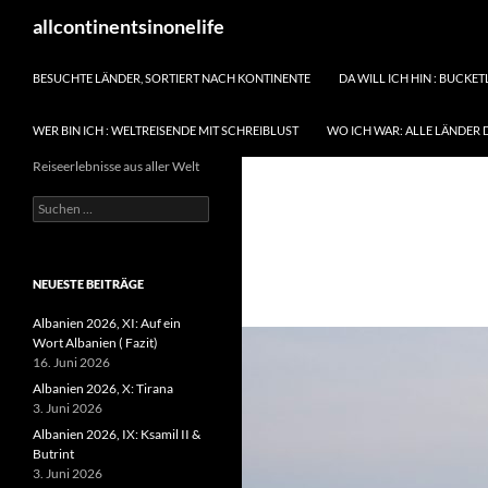
Zum
Suchen
allcontinentsinonelife
Inhalt
springen
BESUCHTE LÄNDER, SORTIERT NACH KONTINENTE
DA WILL ICH HIN : BUCKET
WER BIN ICH : WELTREISENDE MIT SCHREIBLUST
WO ICH WAR: ALLE LÄNDER 
Reiseerlebnisse aus aller Welt
Suchen
nach:
NEUESTE BEITRÄGE
Albanien 2026, XI: Auf ein
Wort Albanien ( Fazit)
16. Juni 2026
Albanien 2026, X: Tirana
3. Juni 2026
Albanien 2026, IX: Ksamil II &
Butrint
3. Juni 2026