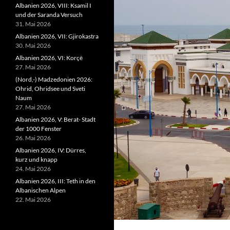
Albanien 2026, VIII: Ksamil I
und der Saranda Versuch
31. Mai 2026
Albanien 2026, VII: Gjirokastra
30. Mai 2026
Albanien 2026, VI: Korçë
27. Mai 2026
(Nord,-) Madzedonien 2026:
Ohrid, Ohridsee und Sveti
Naum
27. Mai 2026
Albanien 2026, V: Berat- Stadt
der 1000 Fenster
26. Mai 2026
Albanien 2026, IV: Dürres,
kurz und knapp
24. Mai 2026
Albanien 2026, III: Teth in den
Albanischen Alpen
22. Mai 2026