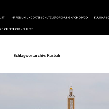
LIST
IMPRESSUM UND DATENSCHUTZVERORDNUNG NACH DSVGO
KULINARISC
DIE ICH BESUCHEN DURFTE
Schlagwortarchiv: Kasbah