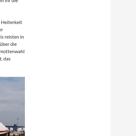
n ihr die
 Heiterkeit
er
s reisten in
über die
amottenwahl
t, das