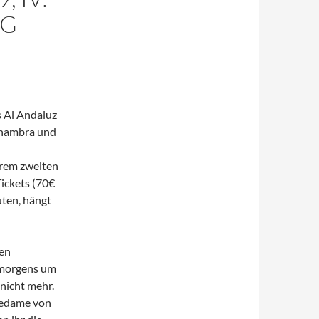
IG
s Al Andaluz
Alhambra und
erem zweiten
Tickets (70€
uten, hängt
nen
s morgens um
 nicht mehr.
ndedame von