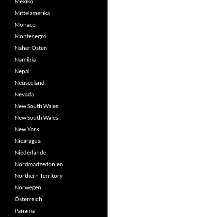
Mexiko
Mittelamerika
Monaco
Montenegro
Naher Osten
Namibia
Nepal
Neuseeland
Nevada
New South Wales
New South Wales
New York
Nicaragua
Niederlande
Nordmadzedonien
Northern Territory
Norwegen
Österreich
Panama