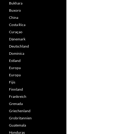
Bukhara
Buxoro
China
Costa Rica
Curaçao
Dänemark
Deutschland
Dominica
Estland
Europa
Europa
Fijis
Finnland
Frankreich
Grenada
Griechenland
Grobritannien
Guatemala
Honduras