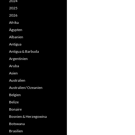
2024
2025
2026
Afrika
Ägypten
Albanien
Antigua
Antigua & Barbuda
Argentinien
Aruba
Asien
Australien
Australien/ Ozeanien
Belgien
Belize
Bonaire
Bosnien & Herzegowina
Botswana
Brasilien