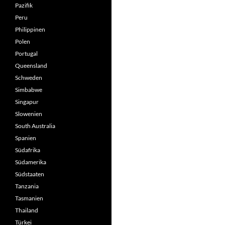
Pazifik
Peru
Philippinen
Polen
Portugal
Queensland
Schweden
Simbabwe
Singapur
Slowenien
South Australia
Spanien
Südafrika
Südamerika
Südstaaten
Tanzania
Tasmanien
Thailand
Türkei