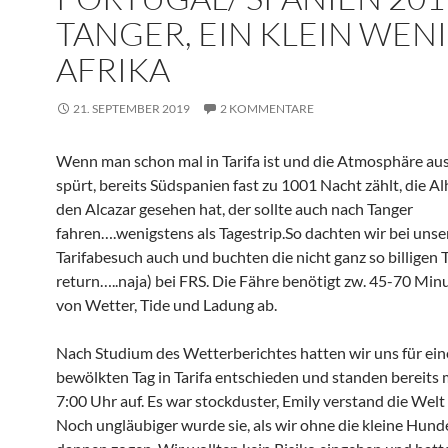
TANGER, EIN KLEIN WEN
AFRIKA
21. SEPTEMBER 2019
2 KOMMENTARE
Wenn man schon mal in Tarifa ist und die Atmosphäre au
spürt, bereits Südspanien fast zu 1001 Nacht zählt, die 
den Alcazar gesehen hat, der sollte auch nach Tanger
fahren….wenigstens als Tagestrip.So dachten wir bei uns
Tarifabesuch auch und buchten die nicht ganz so billigen 
return…..naja) bei FRS. Die Fähre benötigt zw. 45-70 Min
von Wetter, Tide und Ladung ab.
Nach Studium des Wetterberichtes hatten wir uns für ei
bewölkten Tag in Tarifa entschieden und standen bereit
7:00 Uhr auf. Es war stockduster, Emily verstand die Welt
Noch ungläubiger wurde sie, als wir ohne die kleine Hu