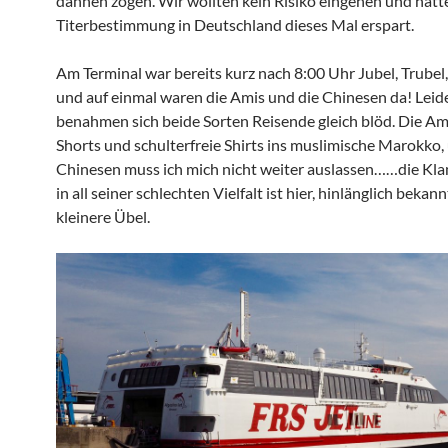
dannen zogen. Wir wollten kein Risiko eingehen und hatte
Titerbestimmung in Deutschland dieses Mal erspart.
Am Terminal war bereits kurz nach 8:00 Uhr Jubel, Trubel,
und auf einmal waren die Amis und die Chinesen da! Leid
benahmen sich beide Sorten Reisende gleich blöd. Die Ami
Shorts und schulterfreie Shirts ins muslimische Marokko, 
Chinesen muss ich mich nicht weiter auslassen……die Kl
in all seiner schlechten Vielfalt ist hier, hinlänglich bekann
kleinere Übel.