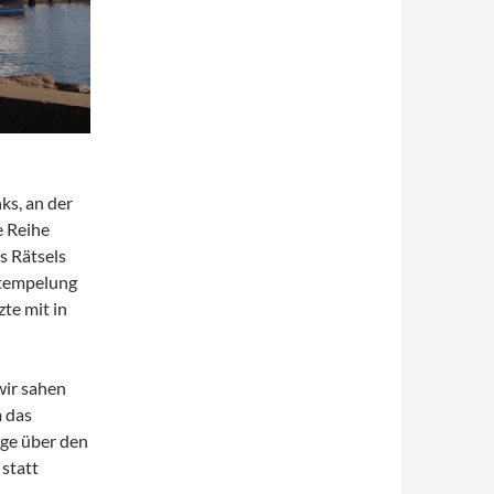
ks, an der
e Reihe
s Rätsels
Stempelung
zte mit in
wir sahen
m das
age über den
statt