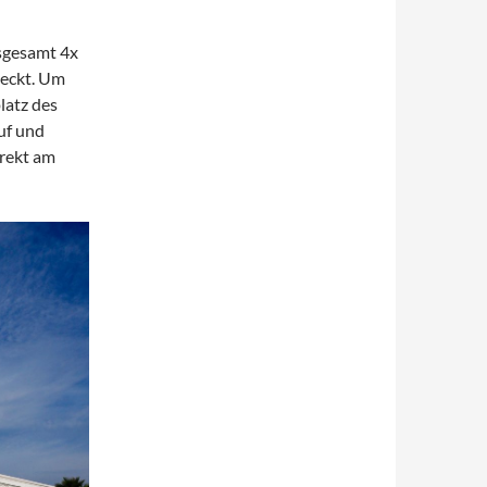
sgesamt 4x
heckt. Um
latz des
uf und
rekt am