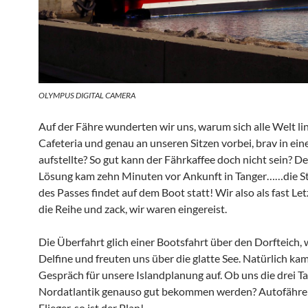
OLYMPUS DIGITAL CAMERA
Auf der Fähre wunderten wir uns, warum sich alle Welt lin
Cafeteria und genau an unseren Sitzen vorbei, brav in ein
aufstellte? So gut kann der Fährkaffee doch nicht sein? De
Lösung kam zehn Minuten vor Ankunft in Tanger……die 
des Passes findet auf dem Boot statt! Wir also als fast Let
die Reihe und zack, wir waren eingereist.
Die Überfahrt glich einer Bootsfahrt über den Dorfteich, 
Delfine und freuten uns über die glatte See. Natürlich ka
Gespräch für unsere Islandplanung auf. Ob uns die drei T
Nordatlantik genauso gut bekommen werden? Autofähre 
Flieger, so ist der Plan!