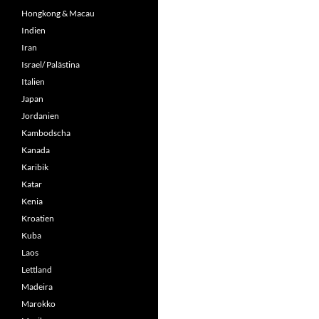
Hongkong & Macau
Indien
Iran
Israel/ Palästina
Italien
Japan
Jordanien
Kambodscha
Kanada
Karibik
Katar
Kenia
Kroatien
Kuba
Laos
Lettland
Madeira
Marokko