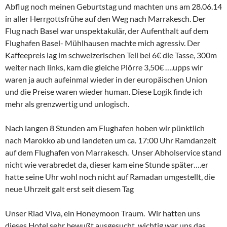
Abflug noch meinen Geburtstag und machten uns am 28.06.14
in aller Herrgottsfrühe auf den Weg nach Marrakesch. Der
Flug nach Basel war unspektakulär, der Aufenthalt auf dem
Flughafen Basel- Mühlhausen machte mich agressiv. Der
Kaffeepreis lag im schweizerischen Teil bei 6€ die Tasse, 300m
weiter nach links, kam die gleiche Plörre 3,50€ ….upps wir
waren ja auch aufeinmal wieder in der europäischen Union
und die Preise waren wieder human. Diese Logik finde ich
mehr als grenzwertig und unlogisch.
Nach langen 8 Stunden am Flughafen hoben wir pünktlich
nach Marokko ab und landeten um ca. 17:00 Uhr Ramdanzeit
auf dem Flughafen von Marrakesch. Unser Abholservice stand
nicht wie verabredet da, dieser kam eine Stunde später….er
hatte seine Uhr wohl noch nicht auf Ramadan umgestellt, die
neue Uhrzeit galt erst seit diesem Tag
Unser Riad Viva, ein Honeymoon Traum. Wir hatten uns
dieses Hotel sehr bewußt ausgesucht, wichtig war uns das