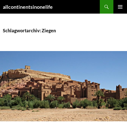
Zum
Suchen
allcontinentsinonelife
Inhalt
PRIMÄR
springen
MENÜ
Schlagwortarchiv: Ziegen