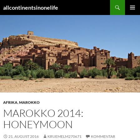
Zum
Suchen
allcontinentsinonelife
Inhalt
PRIMÄR
springen
MENÜ
AFRIKA
,
MAROKKO
MAROKKO 2014:
HONEYMOON
21. AUGUST 2016
KRUEMELM270671
KOMMENTAR