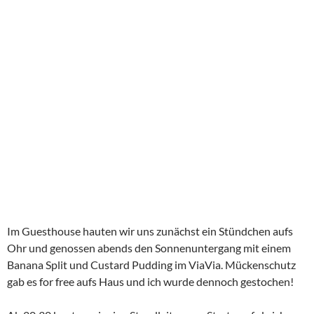
Im Guesthouse hauten wir uns zunächst ein Stündchen aufs
Ohr und genossen abends den Sonnenuntergang mit einem
Banana Split und Custard Pudding im ViaVia. Mückenschutz
gab es for free aufs Haus und ich wurde dennoch gestochen!
Ab 20:30 bauten wir eine Standleitung zu Strato auf, da ich
nicht mehr auf meine Webseite kam. Die Dame konnte uns
nicht wirklich helfen, aber wie man sieht, irgendwann waren
wir erfolgreich.
Um 22:00 Uhr fielen wir todmüde ins Bett, der Wecker war auf
5:50 Uhr gestellt….auch das ist Afrika.
ENTEBBE
RWANDA
TILAPIA
UGANDA
VIAVIA
VIKTORIABARSCH
VIKTORIASEE