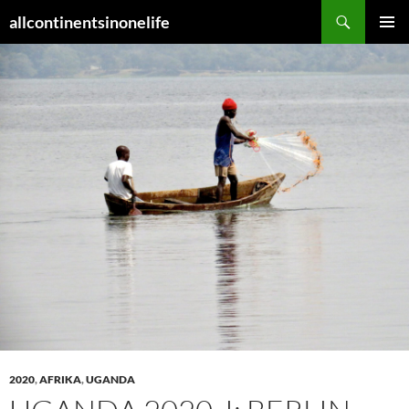
Zum
Suchen
allcontinentsinonelife
Inhalt
PRIMÄR
springen
MENÜ
2020
,
AFRIKA
,
UGANDA