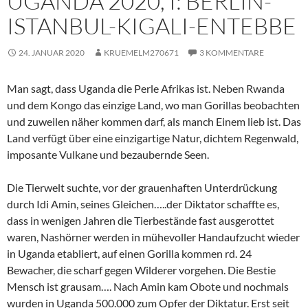
UGANDA 2020, I: BERLIN-
ISTANBUL-KIGALI-ENTEBBE
24. JANUAR 2020
KRUEMELM270671
3 KOMMENTARE
Man sagt, dass Uganda die Perle Afrikas ist. Neben Rwanda
und dem Kongo das einzige Land, wo man Gorillas beobachten
und zuweilen näher kommen darf, als manch Einem lieb ist. Das
Land verfügt über eine einzigartige Natur, dichtem Regenwald,
imposante Vulkane und bezaubernde Seen.
Die Tierwelt suchte, vor der grauenhaften Unterdrückung
durch Idi Amin, seines Gleichen…..der Diktator schaffte es,
dass in wenigen Jahren die Tierbestände fast ausgerottet
waren, Nashörner werden in mühevoller Handaufzucht wieder
in Uganda etabliert, auf einen Gorilla kommen rd. 24
Bewacher, die scharf gegen Wilderer vorgehen. Die Bestie
Mensch ist grausam…. Nach Amin kam Obote und nochmals
wurden in Uganda 500.000 zum Opfer der Diktatur. Erst seit