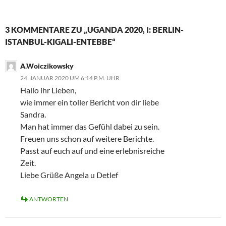
Passt auf euch auf und eine erlebnisreiche
Zeit.
Liebe Grüße Angela u Detlef
ANTWORTEN
Elke
28. JANUAR 2020 UM 12:42 P.M. UHR
Das war doch schon mal ein vielversprechender Start!
Auch ich freue mich schon auf die weiteren Berichte aus
einer mir unbekannten Welt. Denn bisher habe ich noch
keinen Fuß auf den afrikanischen Kontinent gesetzt.
Vielleicht ändert sich das ja nach eurer Reise :-)!
ANTWORTEN
Sandra