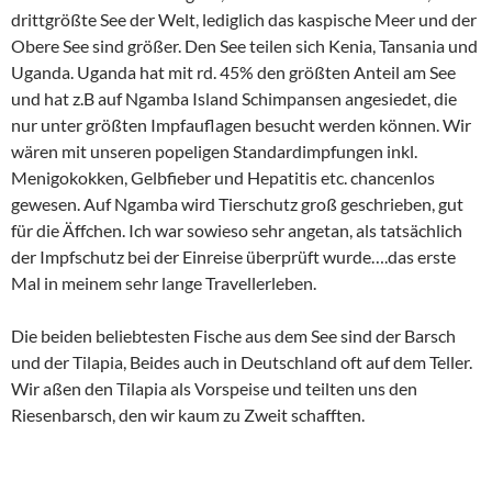
Die beiden beliebtesten Fische aus dem See sind der Barsch
und der Tilapia, Beides auch in Deutschland oft auf dem Teller.
Wir aßen den Tilapia als Vorspeise und teilten uns den
Riesenbarsch, den wir kaum zu Zweit schafften.
Auch ein paar Vögelchen machten ihre Aufwartung bei uns
und ich ärgerte mich, wie bereits den ganzen Vormittag, dass
ich nur die kleine Canon Bridge aus dem Zimmer
mitgenommen hatte. Vier Kameras im Gepäck ( Drohnen sind
übrigens verboten, ich wurde befragt) und die schlechteste in
Entebbe im Betrieb. Die kleine Bridge hatte es nur aufgrund
der enormen Brennweite in den Rucksack geschafft und soll als
Ortung für Tiere herhalten…..naja, die beste Kamera ist immer