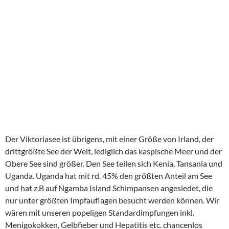
Obere See sind größer. Den See teilen sich Kenia, Tansania und
Uganda. Uganda hat mit rd. 45% den größten Anteil am See
und hat z.B auf Ngamba Island Schimpansen angesiedet, die
nur unter größten Impfauflagen besucht werden können. Wir
wären mit unseren popeligen Standardimpfungen inkl.
Menigokokken, Gelbfieber und Hepatitis etc. chancenlos
gewesen. Auf Ngamba wird Tierschutz groß geschrieben, gut
für die Äffchen. Ich war sowieso sehr angetan, als tatsächlich
der Impfschutz bei der Einreise überprüft wurde….das erste
Mal in meinem sehr lange Travellerleben.
Die beiden beliebtesten Fische aus dem See sind der Barsch
und der Tilapia, Beides auch in Deutschland oft auf dem Teller.
Wir aßen den Tilapia als Vorspeise und teilten uns den
Riesenbarsch, den wir kaum zu Zweit schafften.