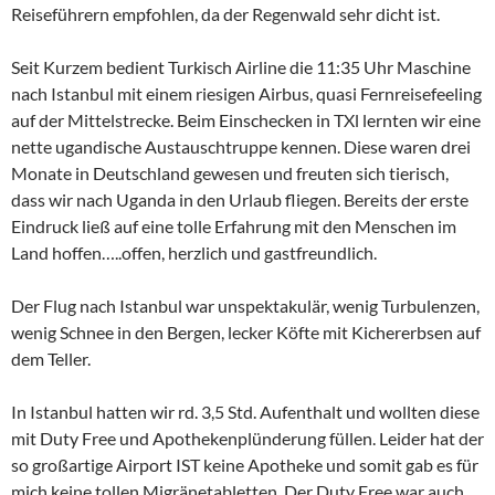
Reiseführern empfohlen, da der Regenwald sehr dicht ist.
Seit Kurzem bedient Turkisch Airline die 11:35 Uhr Maschine
nach Istanbul mit einem riesigen Airbus, quasi Fernreisefeeling
auf der Mittelstrecke. Beim Einschecken in TXl lernten wir eine
nette ugandische Austauschtruppe kennen. Diese waren drei
Monate in Deutschland gewesen und freuten sich tierisch,
dass wir nach Uganda in den Urlaub fliegen. Bereits der erste
Eindruck ließ auf eine tolle Erfahrung mit den Menschen im
Land hoffen…..offen, herzlich und gastfreundlich.
Der Flug nach Istanbul war unspektakulär, wenig Turbulenzen,
wenig Schnee in den Bergen, lecker Köfte mit Kichererbsen auf
dem Teller.
In Istanbul hatten wir rd. 3,5 Std. Aufenthalt und wollten diese
mit Duty Free und Apothekenplünderung füllen. Leider hat der
so großartige Airport IST keine Apotheke und somit gab es für
mich keine tollen Migränetabletten. Der Duty Free war auch