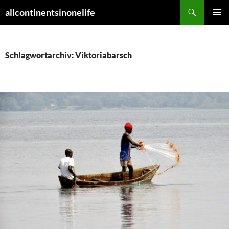
Zum
Suchen
allcontinentsinonelife
Inhalt
PRIMÄR
springen
MENÜ
Schlagwortarchiv: Viktoriabarsch