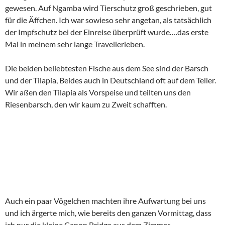
Auch ein paar Vögelchen machten ihre Aufwartung bei uns
und ich ärgerte mich, wie bereits den ganzen Vormittag, dass
ich nur die kleine Canon Bridge aus dem Zimmer
mitgenommen hatte. Vier Kameras im Gepäck ( Drohnen sind
übrigens verboten, ich wurde befragt) und die schlechteste in
Entebbe im Betrieb. Die kleine Bridge hatte es nur aufgrund
der enormen Brennweite in den Rucksack geschafft und soll als
Ortung für Tiere herhalten…..naja, die beste Kamera ist immer
die, die man dabei hat und so sind die Fotos im ersten Beitrag
alle ein wenig matschig.