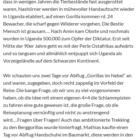
dass in wenigen Jahren die Tierbestände fast ausgerottet
waren, Nashörner werden in mühevoller Handaufzucht wieder
in Uganda etabliert, auf einen Gorilla kommen rd. 24
Bewacher, die scharf gegen Wilderer vorgehen. Die Bestie
Mensch ist grausam…. Nach Amin kam Obote und nochmals
wurden in Uganda 500.000 zum Opfer der Diktatur. Erst seit
Mitte der 90er Jahre geht es mit der Perle Ostafrikas aufwärts
und so langsam und allmählich entpuppt sich Uganda als
Vorzeigeländle auf dem Schwarzen Kontinent.
Wir schauten uns zwei Tage vor Abflug „Gorillas im Nebel“ an
und waren, zugegeben, doch recht zappelig im Vorfeld der
Reise. Die bange Frage, ob wir uns zu viel vorgenommen
haben, ob die Idee mit einem eigenen 4×4 die Schlammpisten
zu fahren eine gute gewesen ist, die große Frage, ob die
Reiseplanung vernünftig und nicht zu anstrengend
wird….Fragen über Fragen! Auch das ambitionierte Trekking
zu den Berggorillas wurde hinterfragt, Mathias kaufte einen
Tag vor Abflug Handschuhe im Baumarkt, diese werden in den