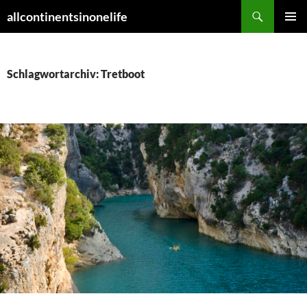
Zum
Suchen
allcontinentsinonelife
Inhalt
PRIMÄR
springen
MENÜ
Schlagwortarchiv: Tretboot