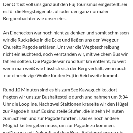
Der Ort ist voll uns ganz auf den Fujitourismus eingestellt, sei
es für die Bergsteiger ab Juli oder den ganz normalen
Bergbeobachter wie unser eins.
An Einchecken war noch nicht zu denken und somit schmissen
wir die Rucksäcke in die Ecke und ließen uns den Weg zur
Chureito Pagode erklären. Uns war die Wegbeschreibung
nicht einleuchtend, noch verstanden wir, mit welchem Bus wir
fahren sollten. Die Pagode war rund fünf km entfernt, zu weit
wenn man weiß wie hässlich sich der Berg verhält, wenn auch
nur eine einzige Wolke für den Fuji in Reichweite kommt.
Rund 10 Minuten sind es bis zum See Kawaguchiko, dort
fragten wir uns zur Bushaltestelle durch und nahmen um 9:34
Uhr die Loopline. Nach zwei Staitionen kraxelte wir den Hügel
zur Pagode hinauf. Es sind steile Stufen, die in zehn Minuten
zum Schrein und zur Pagode führten. Das es noch andere
Möglichkeiten geben muss, um zur Pagode zu kommen,
wußten wir mit Ankunft auf dem Berg. Aufeinmal waren die