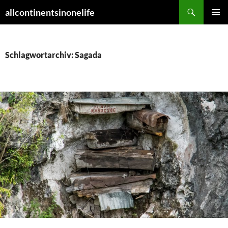
Zum
Suchen
allcontinentsinonelife
Inhalt
PRIMÄR
springen
MENÜ
Schlagwortarchiv: Sagada