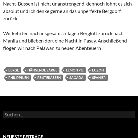
Nacht-Bussen ist nicht unanstrengend, dennoch lohnt es sich
absolut und ich denke gerne an das unperfekte Bergdorf
zurück.
Wir kehrten nach insgesamt 5 Tagen Bergluft zurück nach
Manila und blieben dort eine Nacht in Pasay. Anschließend
flogen wir nach Palawan zu neuen Abenteuern
BERGE
HÄNGENDE SÄRGE
LEMON PIE
LUZON
PHILIPPINEN
REISTERASSEN
SAGADA
SPANIER
Suchen
nach:
NEUESTE BEITRÄGE