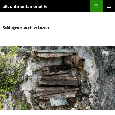
Zum
Suchen
allcontinentsinonelife
Inhalt
PRIMÄR
springen
MENÜ
Schlagwortarchiv: Luzon