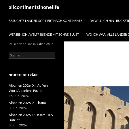
Zum
Suchen
allcontinentsinonelife
Inhalt
springen
BESUCHTE LÄNDER, SORTIERT NACH KONTINENTE
DA WILL ICH HIN : BUCKET
WER BIN ICH : WELTREISENDE MIT SCHREIBLUST
WO ICH WAR: ALLE LÄNDER 
Reiseerlebnisse aus aller Welt
Suchen
nach:
NEUESTE BEITRÄGE
Albanien 2026, XI: Auf ein
Wort Albanien ( Fazit)
16. Juni 2026
Albanien 2026, X: Tirana
3. Juni 2026
Albanien 2026, IX: Ksamil II &
Butrint
3. Juni 2026