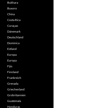
Bukhara
Buxoro
China
Costa Rica
Curaçao
Dänemark
Deutschland
Dominica
Estland
Europa
Europa
Fijis
Finnland
Frankreich
Grenada
Griechenland
Grobritannien
Guatemala
Honduras