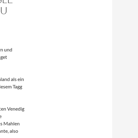
DU
rn und
dget
and als ein
diesem Tagg
nten Venedig
e
as Mahlen
nte, also