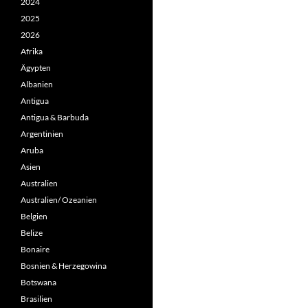
2024
2025
2026
Afrika
Ägypten
Albanien
Antigua
Antigua & Barbuda
Argentinien
Aruba
Asien
Australien
Australien/ Ozeanien
Belgien
Belize
Bonaire
Bosnien & Herzegowina
Botswana
Brasilien