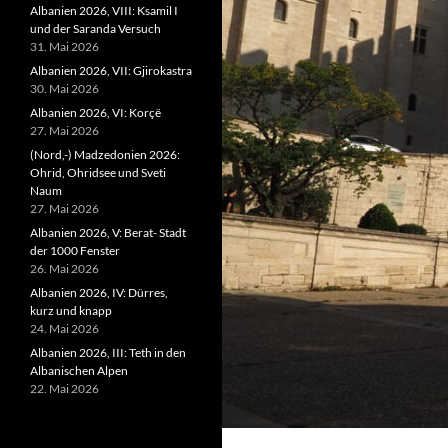
Albanien 2026, VIII: Ksamil I
und der Saranda Versuch
31. Mai 2026
Albanien 2026, VII: Gjirokastra
30. Mai 2026
Albanien 2026, VI: Korçë
27. Mai 2026
(Nord,-) Madzedonien 2026:
Ohrid, Ohridsee und Sveti
Naum
27. Mai 2026
Albanien 2026, V: Berat- Stadt
der 1000 Fenster
26. Mai 2026
Albanien 2026, IV: Dürres,
kurz und knapp
24. Mai 2026
Albanien 2026, III: Teth in den
Albanischen Alpen
22. Mai 2026