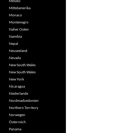
Mexiko
Mittelamerika
Monaco
Montenegro
Naher Osten
Namibia
Nepal
Neuseeland
Nevada
New South Wales
New South Wales
New York
Nicaragua
Niederlande
Nordmadzedonien
Northern Territory
Norwegen
Österreich
Panama