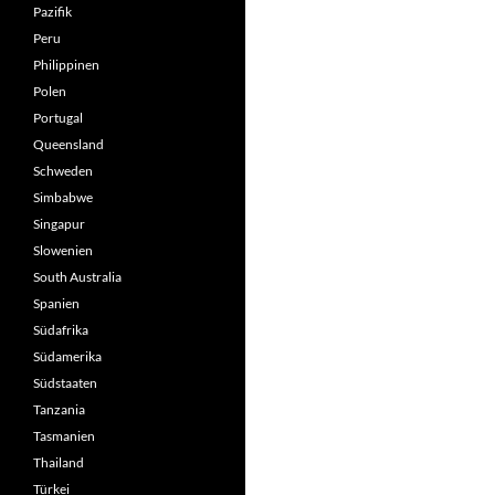
Pazifik
Peru
Philippinen
Polen
Portugal
Queensland
Schweden
Simbabwe
Singapur
Slowenien
South Australia
Spanien
Südafrika
Südamerika
Südstaaten
Tanzania
Tasmanien
Thailand
Türkei