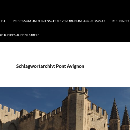
LIST
IMPRESSUM UND DATENSCHUTZVERORDNUNG NACH DSVGO
KULINARISC
DIE ICH BESUCHEN DURFTE
Schlagwortarchiv: Pont Avignon