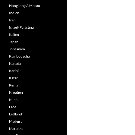
Hongkong & Macau
Indien
Iran
Israel/ Palästina
Italien
Japan
Jordanien
Kambodscha
Kanada
Karibik
Katar
Kenia
Kroatien
Kuba
Laos
Lettland
Madeira
Marokko