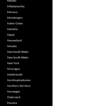
Mexiko
Mittelamerika
Monaco
Montenegro
Naher Osten
Namibia
Nepal
Neuseeland
Nevada
New South Wales
New South Wales
New York
Nicaragua
Niederlande
Nordmadzedonien
Northern Territory
Norwegen
Österreich
Panama