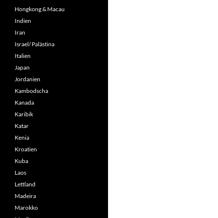
Hongkong & Macau
Indien
Iran
Israel/ Palästina
Italien
Japan
Jordanien
Kambodscha
Kanada
Karibik
Katar
Kenia
Kroatien
Kuba
Laos
Lettland
Madeira
Marokko