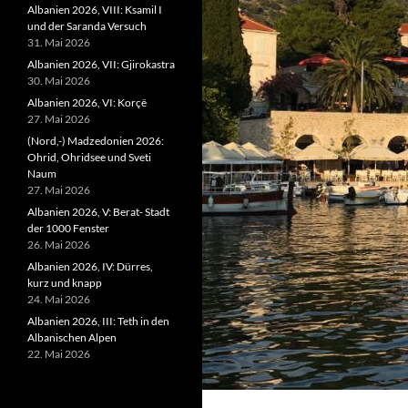
Albanien 2026, VIII: Ksamil I
und der Saranda Versuch
31. Mai 2026
Albanien 2026, VII: Gjirokastra
30. Mai 2026
Albanien 2026, VI: Korçë
27. Mai 2026
(Nord,-) Madzedonien 2026:
Ohrid, Ohridsee und Sveti
Naum
27. Mai 2026
Albanien 2026, V: Berat- Stadt
der 1000 Fenster
26. Mai 2026
Albanien 2026, IV: Dürres,
kurz und knapp
24. Mai 2026
Albanien 2026, III: Teth in den
Albanischen Alpen
22. Mai 2026