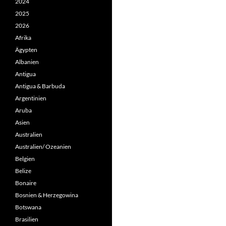
2024
2025
2026
Afrika
Ägypten
Albanien
Antigua
Antigua & Barbuda
Argentinien
Aruba
Asien
Australien
Australien/ Ozeanien
Belgien
Belize
Bonaire
Bosnien & Herzegowina
Botswana
Brasilien