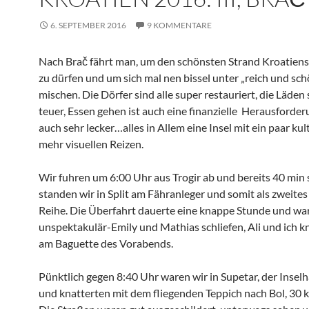
6. SEPTEMBER 2016
9 KOMMENTARE
Nach Brač fährt man, um den schönsten Strand Kroatie
zu dürfen und um sich mal nen bissel unter „reich und sch
mischen. Die Dörfer sind alle super restauriert, die Läden
teuer, Essen gehen ist auch eine finanzielle Herausforde
auch sehr lecker…alles in Allem eine Insel mit ein paar kul
mehr visuellen Reizen.
Wir fuhren um 6:00 Uhr aus Trogir ab und bereits 40 min 
standen wir in Split am Fähranleger und somit als zweites
Reihe. Die Überfahrt dauerte eine knappe Stunde und wa
unspektakulär-Emily und Mathias schliefen, Ali und ich 
am Baguette des Vorabends.
Pünktlich gegen 8:40 Uhr waren wir in Supetar, der Insel
und knatterten mit dem fliegenden Teppich nach Bol, 30 k