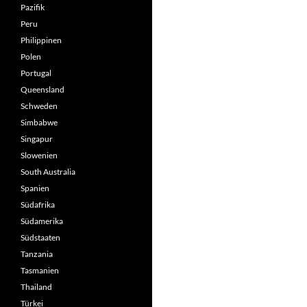
Pazifik
Peru
Philippinen
Polen
Portugal
Queensland
Schweden
Simbabwe
Singapur
Slowenien
South Australia
Spanien
Südafrika
Südamerika
Südstaaten
Tanzania
Tasmanien
Thailand
Türkei