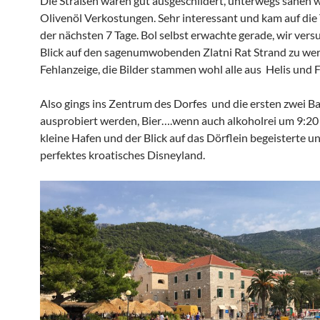
Die Straßen waren gut ausgeschildert, unterwegs sahen wi
Olivenöl Verkostungen. Sehr interessant und kam auf die
der nächsten 7 Tage. Bol selbst erwachte gerade, wir vers
Blick auf den sagenumwobenden Zlatni Rat Strand zu we
Fehlanzeige, die Bilder stammen wohl alle aus Helis und F
Also gings ins Zentrum des Dorfes und die ersten zwei B
ausprobiert werden, Bier….wenn auch alkoholrei um 9:20
kleine Hafen und der Blick auf das Dörflein begeisterte uns
perfektes kroatisches Disneyland.