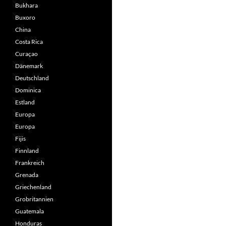
Bukhara
Buxoro
China
Costa Rica
Curaçao
Dänemark
Deutschland
Dominica
Estland
Europa
Europa
Fijis
Finnland
Frankreich
Grenada
Griechenland
Grobritannien
Guatemala
Honduras