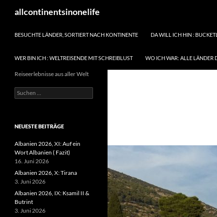
Zum
Suchen
allcontinentsinonelife
Inhalt
springen
BESUCHTE LÄNDER, SORTIERT NACH KONTINENTE
DA WILL ICH HIN : BUCKET
WER BIN ICH : WELTREISENDE MIT SCHREIBLUST
WO ICH WAR: ALLE LÄNDER 
Reiseerlebnisse aus aller Welt
Suchen
nach:
NEUESTE BEITRÄGE
Albanien 2026, XI: Auf ein
Wort Albanien ( Fazit)
16. Juni 2026
Albanien 2026, X: Tirana
3. Juni 2026
Albanien 2026, IX: Ksamil II &
Butrint
3. Juni 2026