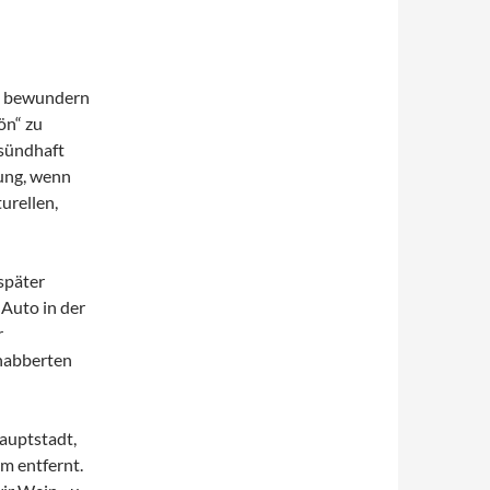
ns bewundern
ön“ zu
 sündhaft
rung, wenn
turellen,
später
 Auto in der
r
knabberten
hauptstadt,
m entfernt.