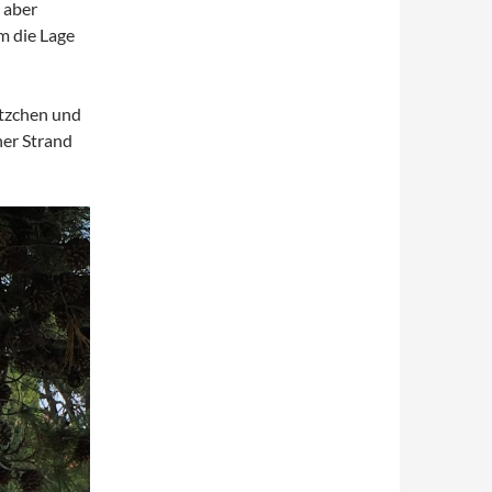
 aber
m die Lage
ätzchen und
her Strand