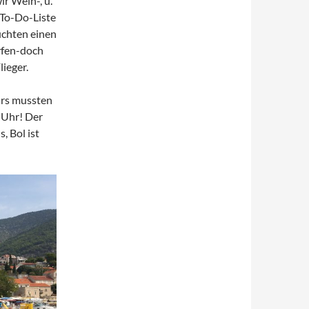
r Wein-, u.
 To-Do-Liste
uchten einen
rfen-doch
lieger.
ars mussten
 Uhr! Der
, Bol ist