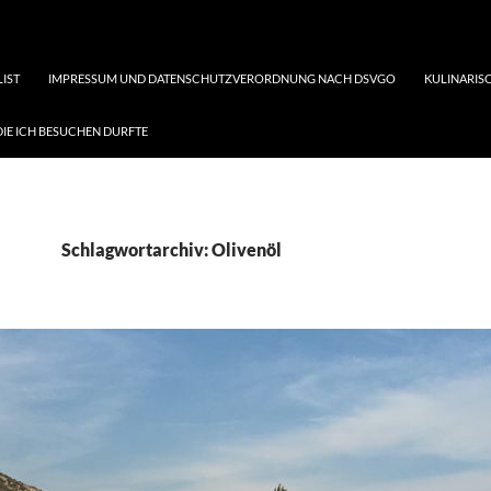
LIST
IMPRESSUM UND DATENSCHUTZVERORDNUNG NACH DSVGO
KULINARISC
DIE ICH BESUCHEN DURFTE
Schlagwortarchiv: Olivenöl