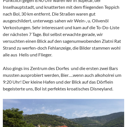
Pünktlich gegen 8:40 Uhr waren wir in Supetar, der
Inselhauptstadt, und knatterten mit dem fliegenden Teppich
nach Bol, 30 km entfernt. Die Straßen waren gut
ausgeschildert, unterwegs sahen wir Wein-, u. Olivenöl
Verkostungen. Sehr interessant und kam auf die To-Do-Liste
der nächsten 7 Tage. Bol selbst erwachte gerade, wir
versuchten einen Blick auf den sagenumwobenden Zlatni Rat
Strand zu werfen-doch Fehlanzeige, die Bilder stammen wohl
alle aus Helis und Flieger.
Also gings ins Zentrum des Dorfes und die ersten zwei Bars
mussten ausprobiert werden, Bier….wenn auch alkoholrei um
9:20 Uhr! Der kleine Hafen und der Blick auf das Dörflein
begeisterte uns, Bol ist perfektes kroatisches Disneyland.