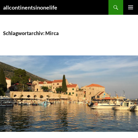
Zum
Suchen
allcontinentsinonelife
Inhalt
PRIMÄR
springen
MENÜ
Schlagwortarchiv: Mirca