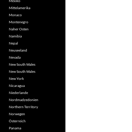
Mexiko
Mittelamerika
Monaco
Montenegro
Naher Osten
Namibia
Nepal
Neuseeland
Nevada
New South Wales
New South Wales
New York
Nicaragua
Niederlande
Nordmadzedonien
Northern Territory
Norwegen
Österreich
Panama