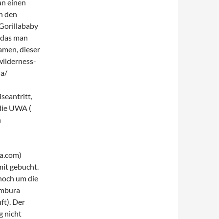
an einen
ch den
Gorillababy
 das man
amen, dieser
wilderness-
da/
seantritt,
 die UWA (
n
da.com)
it gebucht.
noch um die
ambura
ft). Der
g nicht