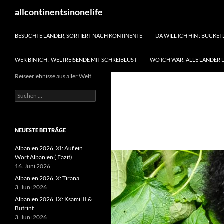
Zum
Suchen
allcontinentsinonelife
Inhalt
springen
BESUCHTE LÄNDER, SORTIERT NACH KONTINENTE
DA WILL ICH HIN : BUCKET
WER BIN ICH : WELTREISENDE MIT SCHREIBLUST
WO ICH WAR: ALLE LÄNDER 
Reiseerlebnisse aus aller Welt
Suchen
nach:
NEUESTE BEITRÄGE
Albanien 2026, XI: Auf ein
Wort Albanien ( Fazit)
16. Juni 2026
Albanien 2026, X: Tirana
3. Juni 2026
Albanien 2026, IX: Ksamil II &
Butrint
3. Juni 2026