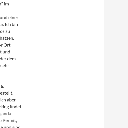
r“ im
und einer
. Ich bin
os zu
chätzen.
or Ort
kt und
oder dem
 mehr
a.
stellt.
ich aber
cking findet
Uganda
o Permit,
a und sind