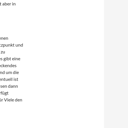
t aber in
enen
ützpunkt und
 zu
s gibt eine
eckendes
und um die
ntuell ist
isen dann
rfügt
ür Viele den