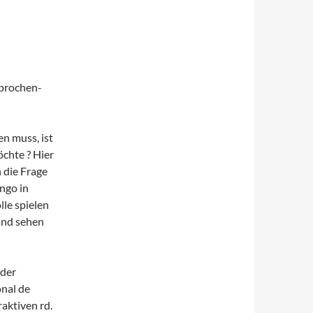
sprochen-
en muss, ist
chte ? Hier
 die Frage
ngo in
lle spielen
and sehen
 der
nal de
raktiven rd.