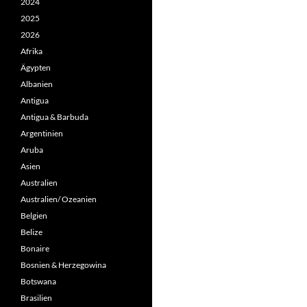
2024
2025
2026
Afrika
Ägypten
Albanien
Antigua
Antigua & Barbuda
Argentinien
Aruba
Asien
Australien
Australien/ Ozeanien
Belgien
Belize
Bonaire
Bosnien & Herzegowina
Botswana
Brasilien