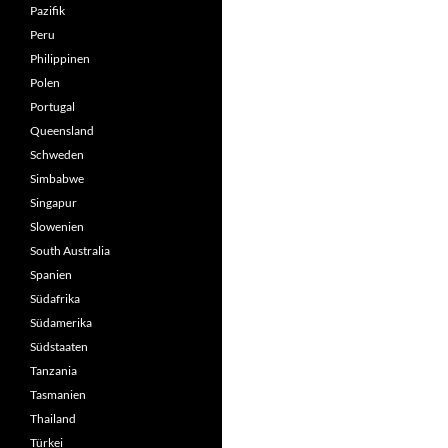
Pazifik
Peru
Philippinen
Polen
Portugal
Queensland
Schweden
Simbabwe
Singapur
Slowenien
South Australia
Spanien
Südafrika
Südamerika
Südstaaten
Tanzania
Tasmanien
Thailand
Türkei