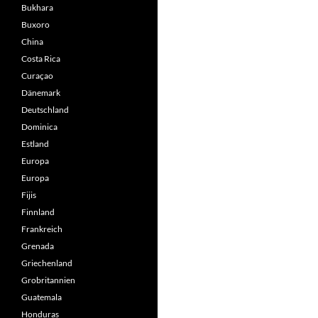
Bukhara
Buxoro
China
Costa Rica
Curaçao
Dänemark
Deutschland
Dominica
Estland
Europa
Europa
Fijis
Finnland
Frankreich
Grenada
Griechenland
Grobritannien
Guatemala
Honduras