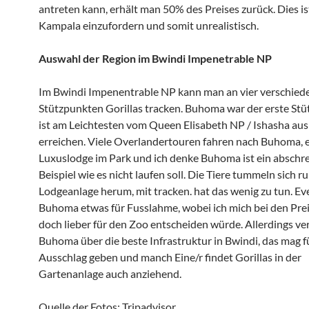
antreten kann, erhält man 50% des Preises zurück. Dies is
Kampala einzufordern und somit unrealistisch.
Auswahl der Region im Bwindi Impenetrable NP
Im Bwindi Impenentrable NP kann man an vier verschied
Stützpunkten Gorillas tracken. Buhoma war der erste St
ist am Leichtesten vom Queen Elisabeth NP / Ishasha aus
erreichen. Viele Overlandertouren fahren nach Buhoma, e
Luxuslodge im Park und ich denke Buhoma ist ein abschr
Beispiel wie es nicht laufen soll. Die Tiere tummeln sich r
Lodgeanlage herum, mit tracken. hat das wenig zu tun. Eve
Buhoma etwas für Fusslahme, wobei ich mich bei den Pre
doch lieber für den Zoo entscheiden würde. Allerdings ve
Buhoma über die beste Infrastruktur in Bwindi, das mag f
Ausschlag geben und manch Eine/r findet Gorillas in der
Gartenanlage auch anziehend.
Quelle der Fotos: Tripadvisor