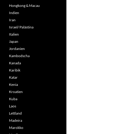
Hongkong & Macau
Indien
Iran
Israel/ Palästina
Italien
Japan
Jordanien
Kambodscha
Kanada
Karibik
Katar
Kenia
Kroatien
Kuba
Laos
Lettland
Madeira
Marokko