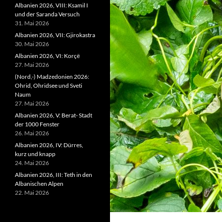
Albanien 2026, VIII: Ksamil I
und der Saranda Versuch
31. Mai 2026
Albanien 2026, VII: Gjirokastra
30. Mai 2026
Albanien 2026, VI: Korçë
27. Mai 2026
(Nord,-) Madzedonien 2026:
Ohrid, Ohridsee und Sveti
Naum
27. Mai 2026
Albanien 2026, V: Berat- Stadt
der 1000 Fenster
26. Mai 2026
Albanien 2026, IV: Dürres,
kurz und knapp
24. Mai 2026
Albanien 2026, III: Teth in den
Albanischen Alpen
22. Mai 2026