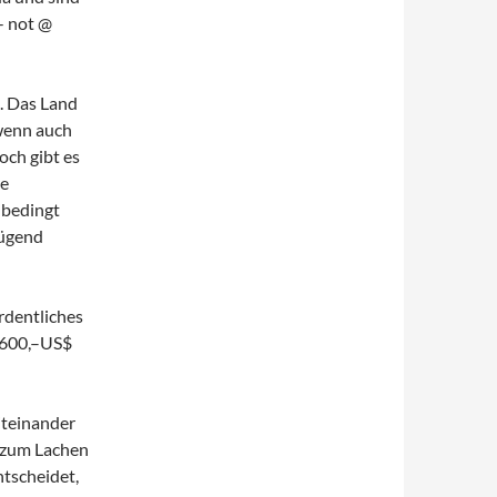
- not @
. Das Land
 wenn auch
och gibt es
he
nbedingt
nügend
rdentliches
n 600,–US$
teinander
h zum Lachen
ntscheidet,