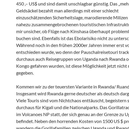
450 ,– US$ und sind damit unschlagbar günstig. Das „meh
Geldsäckel bezahlt man allerdings mit einer schlecht
einzuschätzenden Sicherheitslage, marodierende Milizen 
nahezu zusammengebrochenen touristischen Infrastruktur
mir unsicher, ob Flüge nach Kinshasa überhaupt probleml
buchen sind. Ebenfalls ist das Ebolarisiko nicht zu unters
Während noch in den frühen 2000er Jahren immer erst v
entschieden wurde, wo denn der Pauschalreisetouri trac
durchaus auch Reisegruppen von Uganda nach Rwanda 
Kongo gefahren wurden, ist diese Möglichkeit jetzt nicht
gegeben.
Kommen wir zu der teuersten Variante in Rwanda/ Ruand
Insgesamt wird Rwanda gerne deutscher als deutsch darge
Viele Touris sind vom Nichtchaos enttäuscht, begeistern s
durchaus für Kigali und die Nationalparks. Das Gorillatra
im Volcanoes NP statt, der sich genau an der Grenze zu 
befindet. Neben den horrenden Kosten von 1500 US $ pr
wandern die Gorillafamilien zwischen Uganda und Rwand