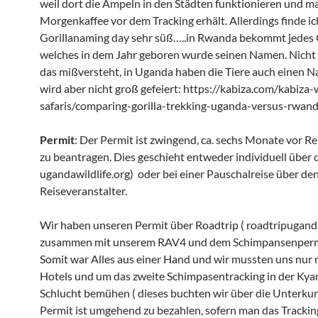
weil dort die Ampeln in den Städten funktionieren und m
Morgenkaffee vor dem Tracking erhält. Allerdings finde i
Gorillanaming day sehr süß…..in Rwanda bekommt jedes 
welches in dem Jahr geboren wurde seinen Namen. Nicht
das mißversteht, in Uganda haben die Tiere auch einen N
wird aber nicht groß gefeiert: https://kabiza.com/kabiza-
safaris/comparing-gorilla-trekking-uganda-versus-rwan
Permit
: Der Permit ist zwingend, ca. sechs Monate vor Rei
zu beantragen. Dies geschieht entweder individuell über
ugandawildlife.org) oder bei einer Pauschalreise über de
Reiseveranstalter.
Wir haben unseren Permit über Roadtrip ( roadtripugan
zusammen mit unserem RAV4 und dem Schimpansenperm
Somit war Alles aus einer Hand und wir mussten uns nur 
Hotels und um das zweite Schimpasentracking in der Ky
Schlucht bemühen ( dieses buchten wir über die Unterkun
Permit ist umgehend zu bezahlen, sofern man das Trackin