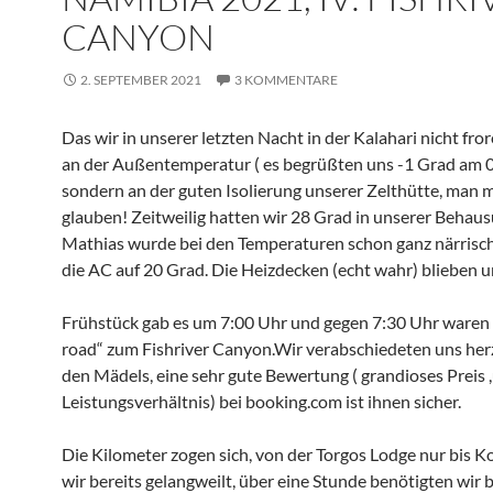
CANYON
2. SEPTEMBER 2021
3 KOMMENTARE
Das wir in unserer letzten Nacht in der Kalahari nicht fror
an der Außentemperatur ( es begrüßten uns -1 Grad am 0
sondern an der guten Isolierung unserer Zelthütte, man 
glauben! Zeitweilig hatten wir 28 Grad in unserer Behaus
Mathias wurde bei den Temperaturen schon ganz närrisch
die AC auf 20 Grad. Die Heizdecken (echt wahr) blieben 
Frühstück gab es um 7:00 Uhr und gegen 7:30 Uhr waren 
road“ zum Fishriver Canyon.Wir verabschiedeten uns her
den Mädels, eine sehr gute Bewertung ( grandioses Preis ,
Leistungsverhältnis) bei booking.com ist ihnen sicher.
Die Kilometer zogen sich, von der Torgos Lodge nur bis 
wir bereits gelangweilt, über eine Stunde benötigten wir 