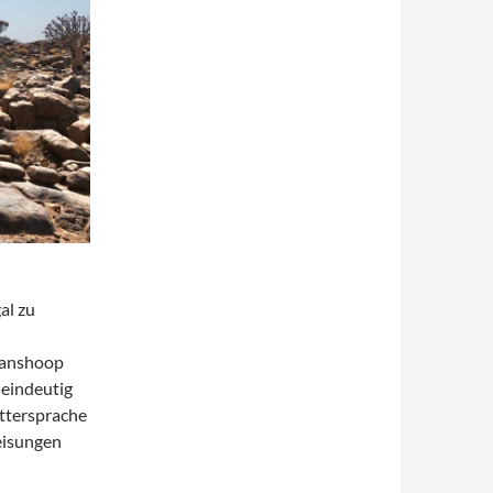
al zu
manshoop
 eindeutig
ttersprache
eisungen