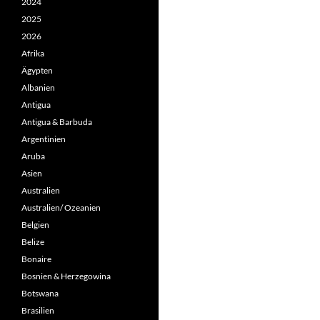
2024
2025
2026
Afrika
Ägypten
Albanien
Antigua
Antigua & Barbuda
Argentinien
Aruba
Asien
Australien
Australien/ Ozeanien
Belgien
Belize
Bonaire
Bosnien & Herzegowina
Botswana
Brasilien