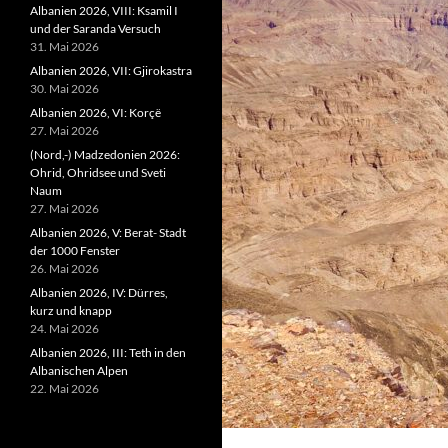
Albanien 2026, VIII: Ksamil I
und der Saranda Versuch
31. Mai 2026
Albanien 2026, VII: Gjirokastra
30. Mai 2026
Albanien 2026, VI: Korçë
27. Mai 2026
(Nord,-) Madzedonien 2026:
Ohrid, Ohridsee und Sveti
Naum
27. Mai 2026
Albanien 2026, V: Berat- Stadt
der 1000 Fenster
26. Mai 2026
Albanien 2026, IV: Dürres,
kurz und knapp
24. Mai 2026
Albanien 2026, III: Teth in den
Albanischen Alpen
22. Mai 2026