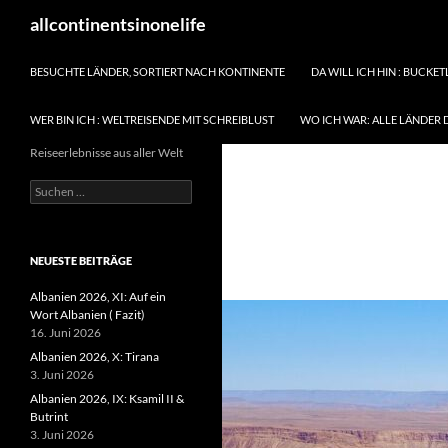
Zum
Suchen
allcontinentsinonelife
Inhalt
springen
BESUCHTE LÄNDER, SORTIERT NACH KONTINENTE
DA WILL ICH HIN : BUCKET
WER BIN ICH : WELTREISENDE MIT SCHREIBLUST
WO ICH WAR: ALLE LÄNDER 
Reiseerlebnisse aus aller Welt
Suchen
nach:
NEUESTE BEITRÄGE
Albanien 2026, XI: Auf ein
Wort Albanien ( Fazit)
16. Juni 2026
Albanien 2026, X: Tirana
3. Juni 2026
Albanien 2026, IX: Ksamil II &
Butrint
3. Juni 2026