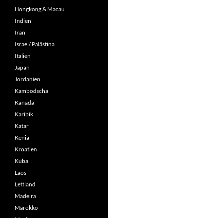
Hongkong & Macau
Indien
Iran
Israel/ Palästina
Italien
Japan
Jordanien
Kambodscha
Kanada
Karibik
Katar
Kenia
Kroatien
Kuba
Laos
Lettland
Madeira
Marokko