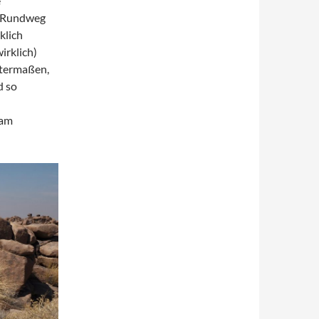
e
n Rundweg
klich
irklich)
nntermaßen,
d so
 am