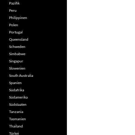
Pazifik
Peru
Philippinen
Polen
Portugal
Queensland
Schweden
Simbabwe
Singapur
Slowenien
South Australia
Spanien
Südafrika
Südamerika
Südstaaten
Tanzania
Tasmanien
Thailand
Türkei