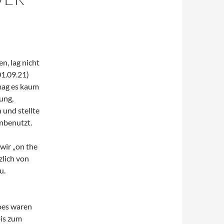
en, lag nicht
1.09.21)
mag es kaum
ung,
 und stellte
unbenutzt.
wir „on the
zlich von
u.
Koes waren
bis zum