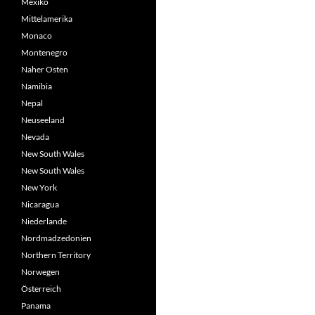
Mexiko
Mittelamerika
Monaco
Montenegro
Naher Osten
Namibia
Nepal
Neuseeland
Nevada
New South Wales
New South Wales
New York
Nicaragua
Niederlande
Nordmadzedonien
Northern Territory
Norwegen
Österreich
Panama