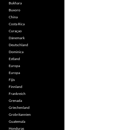
Bukhara
Buxoro
China
Costa Rica
Curaçao
Dänemark
Deutschland
Dominica
Estland
Europa
Europa
Fijis
Finnland
Frankreich
Grenada
Griechenland
Grobritannien
Guatemala
Honduras