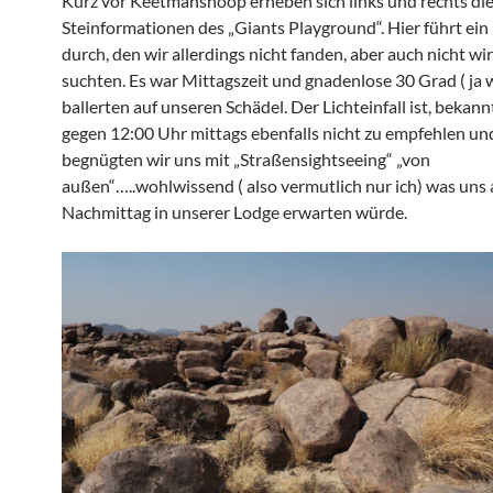
Kurz vor Keetmanshoop erheben sich links und rechts di
Steinformationen des „Giants Playground“. Hier führt ei
durch, den wir allerdings nicht fanden, aber auch nicht wir
suchten. Es war Mittagszeit und gnadenlose 30 Grad ( ja w
ballerten auf unseren Schädel. Der Lichteinfall ist, beka
gegen 12:00 Uhr mittags ebenfalls nicht zu empfehlen un
begnügten wir uns mit „Straßensightseeing“ „von
außen“…..wohlwissend ( also vermutlich nur ich) was uns
Nachmittag in unserer Lodge erwarten würde.