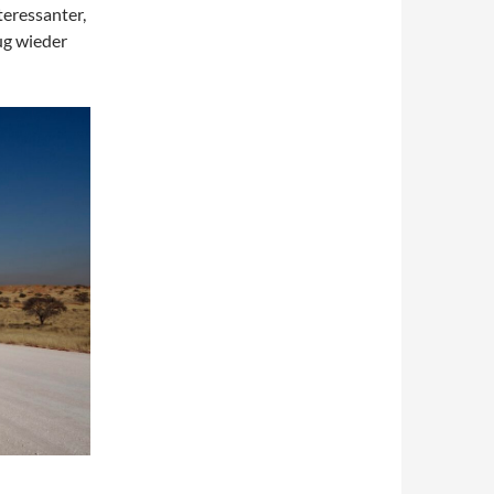
teressanter,
ug wieder