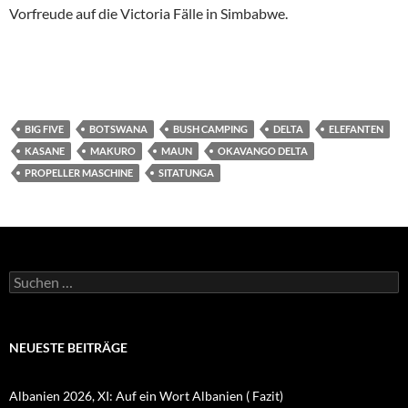
Vorfreude auf die Victoria Fälle in Simbabwe.
BIG FIVE
BOTSWANA
BUSH CAMPING
DELTA
ELEFANTEN
KASANE
MAKURO
MAUN
OKAVANGO DELTA
PROPELLER MASCHINE
SITATUNGA
Suchen
nach:
NEUESTE BEITRÄGE
Albanien 2026, XI: Auf ein Wort Albanien ( Fazit)