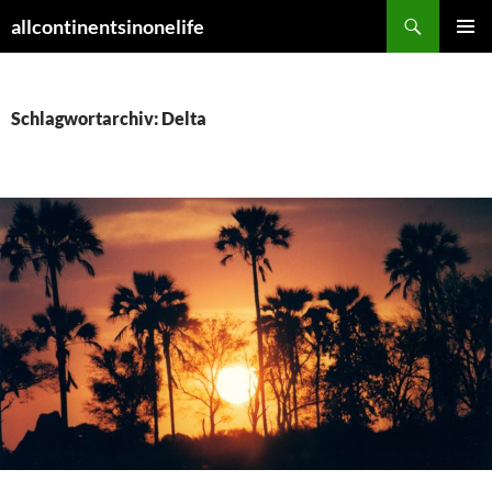
Zum
Suchen
allcontinentsinonelife
Inhalt
PRIMÄR
springen
MENÜ
Schlagwortarchiv: Delta