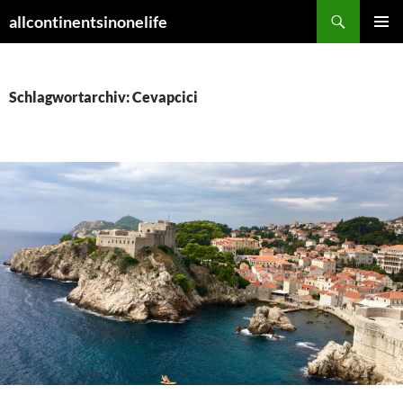
Zum
Suchen
allcontinentsinonelife
Inhalt
PRIMÄR
springen
MENÜ
Schlagwortarchiv: Cevapcici