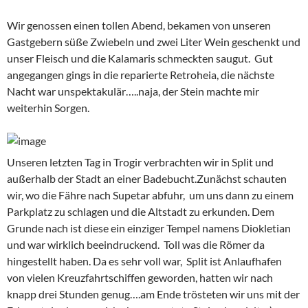
Das Denkmal für den Mönch aus Nin….bissel furchteinflößend
Altstadt und Diokletianpalast
Palastruinen und Kathedrale von Split
Um 14:00 lösten wir den fliegenden Teppich wieder aus und
suchten uns eine lauschige Badebucht, südlich von Split. Emily
vertiefte ihre Schwimmkenntnisse und wir verlebten einen
entspannten Badenachmittag. Unser Abendessen war eine
Neuauflage des Vorabends, es war soooo gemütlich in