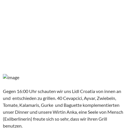
weiterhin Sorgen.
Unseren letzten Tag in Trogir verbrachten wir in Split und
außerhalb der Stadt an einer Badebucht.Zunächst schauten
wir, wo die Fähre nach Supetar abfuhr, um uns dann zu einem
Parkplatz zu schlagen und die Altstadt zu erkunden. Dem
Grunde nach ist diese ein einziger Tempel namens Diokletian
und war wirklich beeindruckend. Toll was die Römer da
hingestellt haben. Da es sehr voll war, Split ist Anlaufhafen
von vielen Kreuzfahrtschiffen geworden, hatten wir nach
knapp drei Stunden genug….am Ende trösteten wir uns mit der
Erkenntnis, dass es sich eh nur um tote Steine handelt :-).
Anbei ein paar Impressionen aus Split: