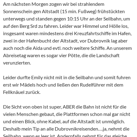
Am nächsten Morgen zogen wir bei strahlendem
Sonnenschein gen Altstadt (15 min. Fußweg) frühstückten
unterwegs und standen gegen 10:15 Uhr an der Seilbahn, um
auf den Berg Srd zu fahren. Leider war Himmel und Hölle los,
insgesamt waren mindestens drei Kreuzfahrtschiffe im Hafen,
zwei in der Hafenbucht der Altstadt, vor Dubrovnik lag aber
auch noch die Aida und evtl. noch weitere Schiffe. An unserem
Abreisetag waren es sogar vier Pötte, die die Landschaft
verunzierten.
Leider durfte Emily nicht mit in die Seilbahn und somit fuhren
erst wir Mädels hoch und ließen den Rudelführer mit dem
Fellknäuel zurück.
Die Sicht von oben ist super, ABER die Bahn ist nicht für die
vielen Menschen gebaut, die Plattformen schon mal gar nicht
und einen Blick, ohne Kabel, auf die Altstadt ist unmöglich.
Deshalb mein Tip an alle Dubrovnikreisenden….ja, nehmt die
Seilbahn, wenn es leer ist. Andernfalls nehmt für das gleiche