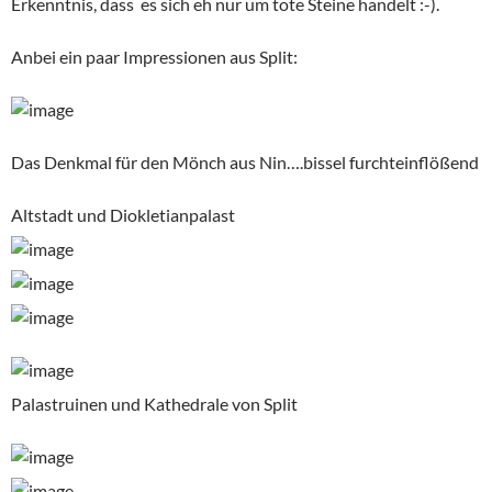
unserem Wildwuchsgarten.
Unser Squid, mariniert mit Chili, Knoblauch, Öl, Pfeffer, Salz
und Mirakoliwürzer-total lecker
Wir waren fast ein wenig wehmütig, die Zeit in Trogir war
wirklich toll gewesen und wir wären gerne noch ein zwei Tage
geblieben. Am nächsten Morgen ging die Fähre um 7:45 Uhr.
Da wir aber noch eine 45 minütige Anreise nach Split vor uns
hatten, desweiteren angeraten wurde, so früh wie möglich am
Hafen zu sein, endete unser letzter Abend in Trogir bereits
gegen 10:00 Uhr.