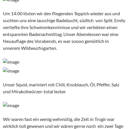
Achtung, wie immer der Hinweis am Ende, die Bilder werden
nach Rückkehr zum Teil ausgetauscht. Wer wissen will, wie es
an den Plitvicer Seen und in Vodice war, schaut einfach mal
hier:
Kroatien 2016: I, Plitvicer Seen und Vodice
Kroatien Teil III, Insel Brac kommt….. Fortsetzung folgt!
ADRIA
CEVAPCICI
KROATIEN
SPLIT
TROGIR
UNESCO
Suchen
nach: