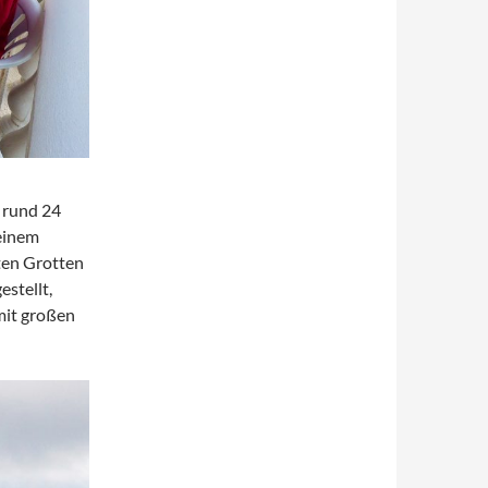
 rund 24
einem
ten Grotten
stellt,
mit großen