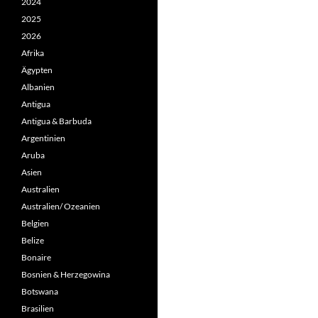
2024
2025
2026
Afrika
Ägypten
Albanien
Antigua
Antigua & Barbuda
Argentinien
Aruba
Asien
Australien
Australien/ Ozeanien
Belgien
Belize
Bonaire
Bosnien & Herzegowina
Botswana
Brasilien