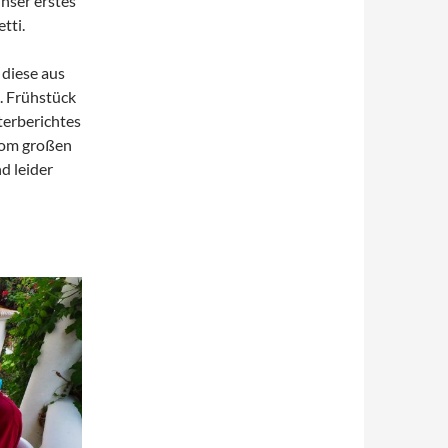
nser erstes
tti.
 diese aus
. Frühstück
terberichtes
 vom großen
d leider