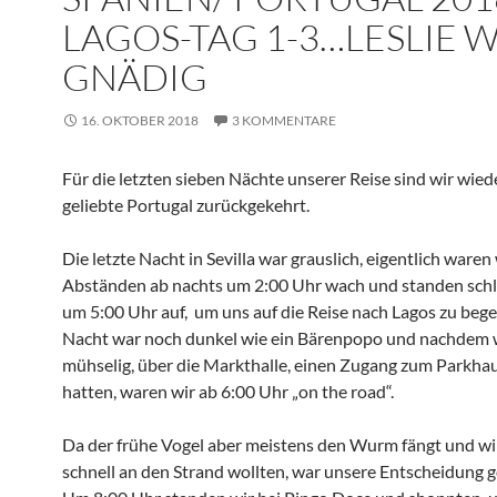
LAGOS-TAG 1-3…LESLIE 
GNÄDIG
16. OKTOBER 2018
3 KOMMENTARE
Für die letzten sieben Nächte unserer Reise sind wir wied
geliebte Portugal zurückgekehrt.
Die letzte Nacht in Sevilla war grauslich, eigentlich waren
Abständen ab nachts um 2:00 Uhr wach und standen sch
um 5:00 Uhr auf, um uns auf die Reise nach Lagos zu bege
Nacht war noch dunkel wie ein Bärenpopo und nachdem 
mühselig, über die Markthalle, einen Zugang zum Parkhau
hatten, waren wir ab 6:00 Uhr „on the road“.
Da der frühe Vogel aber meistens den Wurm fängt und wir
schnell an den Strand wollten, war unsere Entscheidung go