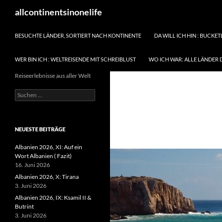
Zum
Suchen
allcontinentsinonelife
Inhalt
springen
BESUCHTE LÄNDER, SORTIERT NACH KONTINENTE
DA WILL ICH HIN : BUCKET
WER BIN ICH : WELTREISENDE MIT SCHREIBLUST
WO ICH WAR: ALLE LÄNDER 
Reiseerlebnisse aus aller Welt
Suchen
nach:
NEUESTE BEITRÄGE
Albanien 2026, XI: Auf ein
Wort Albanien ( Fazit)
16. Juni 2026
Albanien 2026, X: Tirana
3. Juni 2026
Albanien 2026, IX: Ksamil II &
Butrint
3. Juni 2026