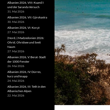
Albanien 2026, VIII: Ksamil I
und der Saranda Versuch
31. Mai 2026
Albanien 2026, VII: Gjirokastra
30. Mai 2026
Albanien 2026, VI: Korçë
27. Mai 2026
(Nord,-) Madzedonien 2026:
Ohrid, Ohridsee und Sveti
Naum
27. Mai 2026
Albanien 2026, V: Berat- Stadt
der 1000 Fenster
26. Mai 2026
Albanien 2026, IV: Dürres,
kurz und knapp
24. Mai 2026
Albanien 2026, III: Teth in den
Albanischen Alpen
22. Mai 2026