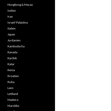
Hongkong & Macau
Indien
Iran
Israel/ Palästina
Italien
Japan
Jordanien
Kambodscha
Kanada
Karibik
Katar
Kenia
Kroatien
Kuba
Laos
Lettland
Madeira
Marokko