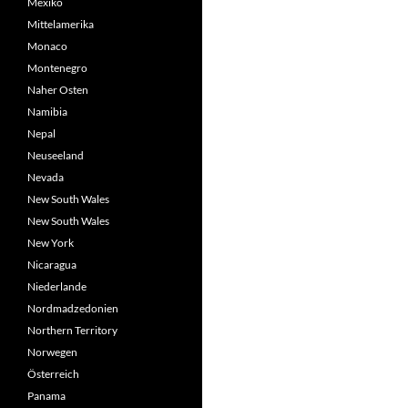
Mexiko
Mittelamerika
Monaco
Montenegro
Naher Osten
Namibia
Nepal
Neuseeland
Nevada
New South Wales
New South Wales
New York
Nicaragua
Niederlande
Nordmadzedonien
Northern Territory
Norwegen
Österreich
Panama