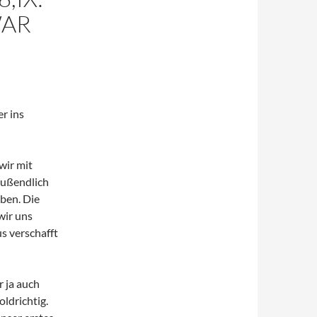
WAR
er ins
 wir mit
lußendlich
ben. Die
wir uns
s verschafft
 ja auch
ldrichtig.