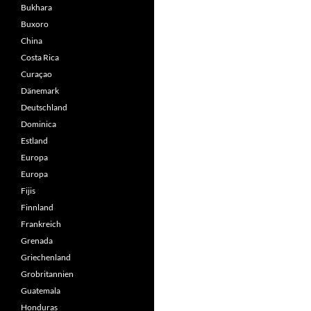
Bukhara
Buxoro
China
Costa Rica
Curaçao
Dänemark
Deutschland
Dominica
Estland
Europa
Europa
Fijis
Finnland
Frankreich
Grenada
Griechenland
Grobritannien
Guatemala
Honduras