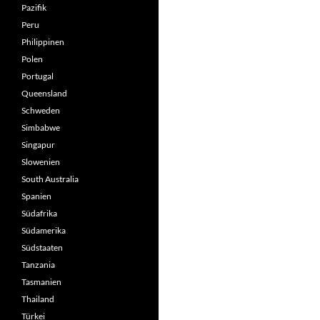
Pazifik
Peru
Philippinen
Polen
Portugal
Queensland
Schweden
Simbabwe
Singapur
Slowenien
South Australia
Spanien
Südafrika
Südamerika
Südstaaten
Tanzania
Tasmanien
Thailand
Türkei