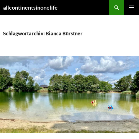
Zum
Suchen
allcontinentsinonelife
Inhalt
PRIMÄR
springen
MENÜ
Schlagwortarchiv: Bianca Bürstner