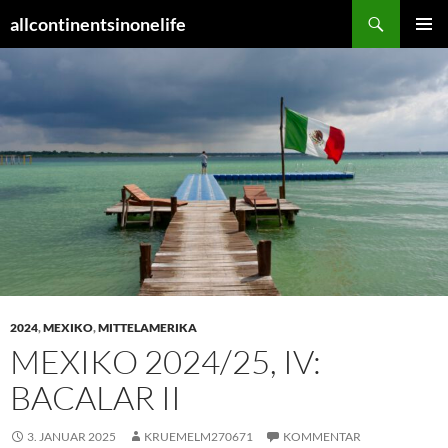
Zum
Suchen
allcontinentsinonelife
Inhalt
PRIMÄR
springen
MENÜ
2024
,
MEXIKO
,
MITTELAMERIKA
MEXIKO 2024/25, IV:
BACALAR II
3. JANUAR 2025
KRUEMELM270671
KOMMENTAR