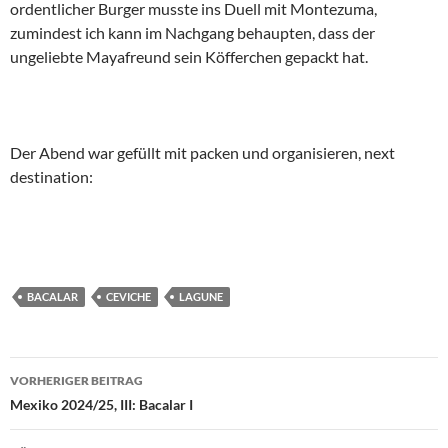
ordentlicher Burger musste ins Duell mit Montezuma,
zumindest ich kann im Nachgang behaupten, dass der
ungeliebte Mayafreund sein Köfferchen gepackt hat.
Der Abend war gefüllt mit packen und organisieren, next
destination:
BACALAR
CEVICHE
LAGUNE
Beitragsnavigation
VORHERIGER BEITRAG
Mexiko 2024/25, III: Bacalar I